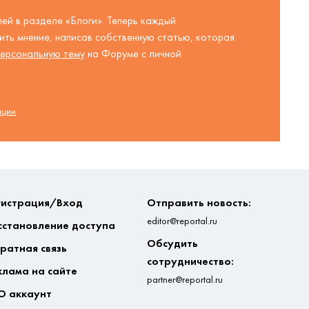
ей в разделе «Блоги». Теперь каждый
ть мнение, написав собственную статью, которая
ерсональную тему
на Форуме с личной
ации
гистрация/Вход
Отправить новость:
editor@reportal.ru
сстановление доступа
Обсудить
ратная связь
сотрудничество:
клама на сайте
partner@reportal.ru
О аккаунт