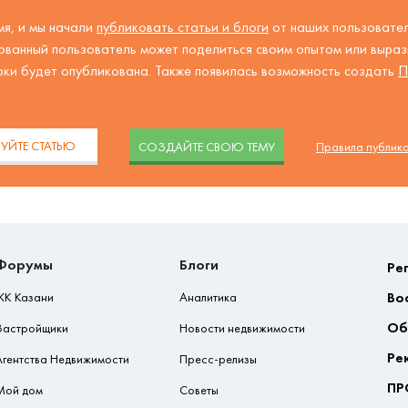
я, и мы начали
публиковать статьи и блоги
от наших пользовател
ованный пользователь может поделиться своим опытом или вырази
рки будет опубликована. Также появилась возможность создать
П
.
УЙТЕ СТАТЬЮ
CОЗДАЙТЕ СВОЮ ТЕМУ
Правила публик
Форумы
Блоги
Ре
Во
ЖК Казани
Аналитика
Об
Застройщики
Новости недвижимости
Ре
Агентства Недвижимости
Пресс-релизы
ПР
Мой дом
Советы