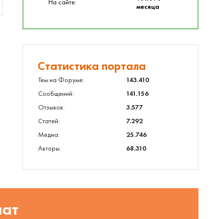
На сайте:
месяца
Статистика портала
Тем на Форуме:
143.410
Сообщений:
141.156
Отзывов:
3.577
Статей:
7.292
Медиа:
25.746
Авторы:
68.310
шат