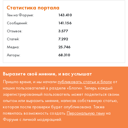
Статистика портала
Тем на Форуме:
143.410
Сообщений:
141.156
Отзывов:
3.577
Статей:
7.292
Медиа:
25.746
Авторы:
68.310
Выразите своё мнение, и вас услышат
Пришло время, и мы начали
публиковать статьи и блоги
от
наших пользователей в разделе «Блоги». Теперь каждый
зарегистрированный пользователь может поделиться своим
опытом или выразить мнение, написав собственную статью,
которая после проверки будет опубликована. Также
появилась возможность создать
Персональную тему
на
Форуме с личной модерацией.