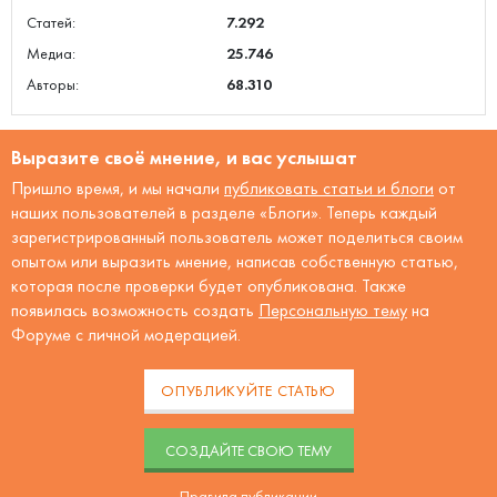
Статей:
7.292
Медиа:
25.746
Авторы:
68.310
Выразите своё мнение, и вас услышат
Пришло время, и мы начали
публиковать статьи и блоги
от
наших пользователей в разделе «Блоги». Теперь каждый
зарегистрированный пользователь может поделиться своим
опытом или выразить мнение, написав собственную статью,
которая после проверки будет опубликована. Также
появилась возможность создать
Персональную тему
на
Форуме с личной модерацией.
ОПУБЛИКУЙТЕ СТАТЬЮ
CОЗДАЙТЕ СВОЮ ТЕМУ
Правила публикации