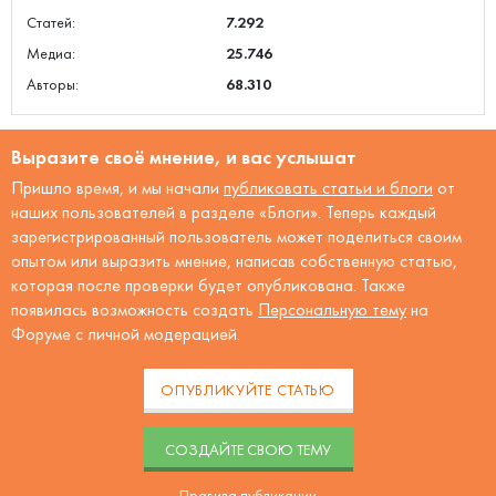
Статей:
7.292
Медиа:
25.746
Авторы:
68.310
Выразите своё мнение, и вас услышат
Пришло время, и мы начали
публиковать статьи и блоги
от
наших пользователей в разделе «Блоги». Теперь каждый
зарегистрированный пользователь может поделиться своим
опытом или выразить мнение, написав собственную статью,
которая после проверки будет опубликована. Также
появилась возможность создать
Персональную тему
на
Форуме с личной модерацией.
ОПУБЛИКУЙТЕ СТАТЬЮ
CОЗДАЙТЕ СВОЮ ТЕМУ
Правила публикации