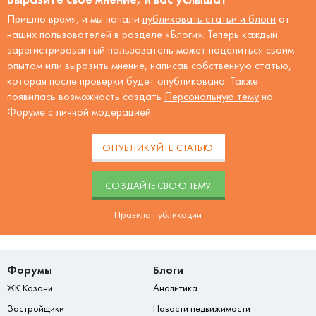
Пришло время, и мы начали
публиковать статьи и блоги
от
наших пользователей в разделе «Блоги». Теперь каждый
зарегистрированный пользователь может поделиться своим
опытом или выразить мнение, написав собственную статью,
которая после проверки будет опубликована. Также
появилась возможность создать
Персональную тему
на
Форуме с личной модерацией.
ОПУБЛИКУЙТЕ СТАТЬЮ
CОЗДАЙТЕ СВОЮ ТЕМУ
Правила публикации
Форумы
Блоги
ЖК Казани
Аналитика
Застройщики
Новости недвижимости