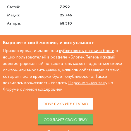
Статей:
7.292
Медиа:
25.746
Авторы:
68.310
Выразите своё мнение, и вас услышат
Пришло время, и мы начали
публиковать статьи и блоги
от
наших пользователей в разделе «Блоги». Теперь каждый
зарегистрированный пользователь может поделиться своим
опытом или выразить мнение, написав собственную статью,
которая после проверки будет опубликована. Также
появилась возможность создать
Персональную тему
на
Форуме с личной модерацией.
ОПУБЛИКУЙТЕ СТАТЬЮ
CОЗДАЙТЕ СВОЮ ТЕМУ