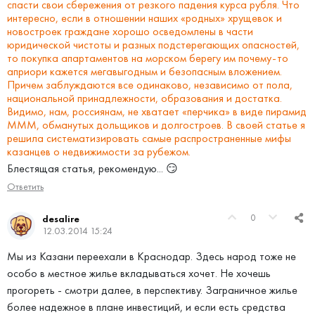
спасти свои сбережения от резкого падения курса рубля. Что
интересно, если в отношении наших «родных» хрущевок и
новостроек граждане хорошо осведомлены в части
юридической чистоты и разных подстерегающих опасностей,
то покупка апартаментов на морском берегу им почему-то
априори кажется мегавыгодным и безопасным вложением.
Причем заблуждаются все одинаково, независимо от пола,
национальной принадлежности, образования и достатка.
Видимо, нам, россиянам, не хватает «перчика» в виде пирамид
МММ, обманутых дольщиков и долгостроев. В своей статье я
решила систематизировать самые распространенные мифы
казанцев о недвижимости за рубежом.
Блестящая статья, рекомендую... 😏
Ответить
0
desalire
12.03.2014 15:24
Мы из Казани переехали в Краснодар. Здесь народ тоже не
особо в местное жилье вкладываться хочет. Не хочешь
прогореть - смотри далее, в перспективу. Заграничное жилье
более надежное в плане инвестиций, и если есть средства