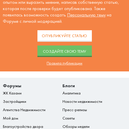
опытом или выразить мнение, написав собственную статью,
которая после проверки будет опубликована. Также
появилась возможность создать
Персональную тему
на
Форуме с личной модерацией.
ОПУБЛИКУЙТЕ СТАТЬЮ
CОЗДАЙТЕ СВОЮ ТЕМУ
Правила публикации
Форумы
Блоги
ЖК Казани
Аналитика
Застройщики
Новости недвижимости
Агентства Недвижимости
Пресс-релизы
Мой дом
Советы
Благоустройство двора
Обзоры недели