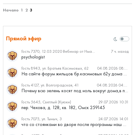
Начало
1
2
3
Прямой эфир
Гость 7370, 12.03.2020 Вебинар от Нмаркет.ПРО: «Актуальное об ипотеке: что нужно знать»
7 ч. назад
psychologist
Гость 8943, ул. Братьев Касимовых, 62
04.08.2026 08:34
На сайте форум жильцов бр.касимовых 62у дома растут красивые...
Гость 4127, ул. Волгоградская, 41
04.08.2026 04:46
Почему всю зелень косят под ноль вокруг дома,в полисадниках....
Гость 5645, Светлый (Куюки)
29.07.2026 10:31
пер. Чехова, д. 128, кв. 182, Омск 259145
Гость 7075, ул. Тыныч, 3
24.07.2026 14:01
что со стоянками во дворе после программы наш двор