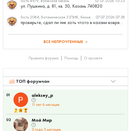
Гость 4979, Волжская Гавань
07.07.2026 10:53
ул. Пушкина, д. 81, кв. 50, Казань 740820
Гость 2084, Ботаническая 3 (ПИК, бизнес-класс)
07.07.2026 07:28
проверьте, сдал ли пик хоть чтото в казани вовремя?
ВСЕ НЕПРОЧТЕННЫЕ
Правила форума
Помощь
О проекте
ТОП форумчан
01
aleksey_p
11 лет 6 месяцев
02
Мой Мир
3 года 5 месяцев