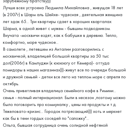
зарубежному братству)))
Лучше всех устроена Людмила Михайловна , живущая 18 лет
(в 2007г) в Шарм аль Шейхе- чудесная , деятельная женщина
лет эдак 65... Три квартиры сдает в хороших кварталах
Шарма, в одной живет с мужем - бывшим подводником.
Внучата -москвичи ездят, как к бабушке в деревню. Тепло,
комфортно, море чудесное...
В самолете , летевшем из Анталии разговорились с
москвичкой, владелицей большой квартиры за 50 тыс
дол(2006г) в Камлуджи (к ююююгу от Кемера)- оттуда
помидоры в наших магазинах)))-живут все по очереди большой
и дружной семьей - детки все лето на теплом море с апреля по
октябрь.
Очень приветливая владелица семейного кафе в Римини...
семья - полный интернационал. Были в несезон ,поэтому можно
было поговорить про коммуналку , цены на продукты и т.д.
Тяжеловато-кризис... Городок потрясающий))) хоть и меркнет
как бы в тени гордых соседей по "сапожку"...
Ольга, бывшая сотрудница очень солидной нефтяной