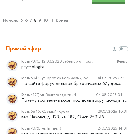
Начало
5
6
7
8
9
10
11
Конец
Прямой эфир
Гость 7370, 12.03.2020 Вебинар от Нмаркет.ПРО: «Актуальное об ипотеке: что нужно знать»
Вчера
psychologist
Гость 8943, ул. Братьев Касимовых, 62
04.08.2026 08:34
На сайте форум жильцов бр.касимовых 62у дома растут красивые...
Гость 4127, ул. Волгоградская, 41
04.08.2026 04:46
Почему всю зелень косят под ноль вокруг дома,в полисадниках....
Гость 5645, Светлый (Куюки)
29.07.2026 10:31
пер. Чехова, д. 128, кв. 182, Омск 259145
Гость 7075, ул. Тыныч, 3
24.07.2026 14:01
что со стоянками во дворе после программы наш двор