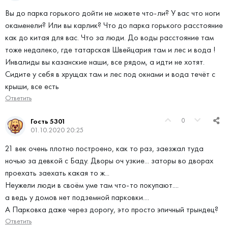
Вы до парка горького дойти не можете что-ли? У вас что ноги
окаменели? Или вы карлик? Что до парка горького расстояние
как до китая для вас. Что за люди. До воды расстояние там
тоже недалеко, где татарская Швейцария там и лес и вода !
Инвалиды вы казанские наши, все рядом, а идти не хотят.
Сидите у себя в хрущах там и лес под окнами и вода течёт с
крыши, все есть
Ответить
0
Гость 5301
01.10.2020 20:25
21 век очень плотно построено, как то раз, заезжал туда
ночью за девкой с Баду. Дворы оч узкие... заторы во дворах
проехать заехать какая то ж...
Неужели люди в своём уме там что-то покупают....
а ведь у домов нет подземной парковки....
А Парковка даже через дорогу, это просто эпичный трындец?
Ответить