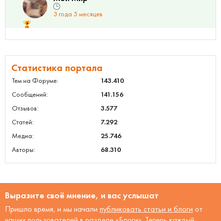
3 года 5 месяцев
Статистика портала
Тем на Форуме:
143.410
Сообщений:
141.156
Отзывов:
3.577
Статей:
7.292
Медиа:
25.746
Авторы:
68.310
Выразите своё мнение, и вас услышат
Пришло время, и мы начали
публиковать статьи и блоги
от
наших пользователей в разделе «Блоги». Теперь каждый