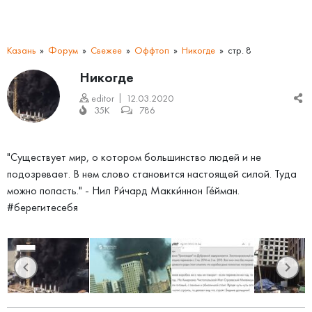
Казань
Форум
Свежее
Оффтоп
Никогде
стр. 8
Никогде
editor
12.03.2020
35K
786
"Существует мир, о котором большинство людей и не
подозревает. В нем слово становится настоящей силой. Туда
можно попасть." - Нил Ри́чард Макки́ннон Ге́йман.
#берегитесебя