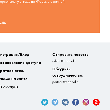
ерсональную тему
на Форуме с личной
ации
гистрация/Вход
Отправить новость:
editor@reportal.ru
сстановление доступа
Обсудить
ратная связь
сотрудничество:
клама на сайте
partner@reportal.ru
О аккаунт