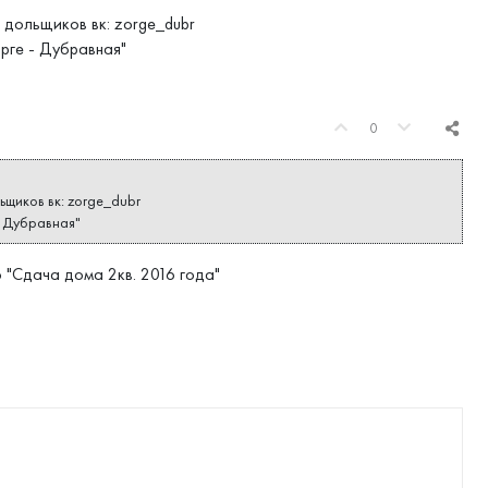
 дольщиков вк: zorge_dubr
орге - Дубравная"
0
ьщиков вк: zorge_dubr
- Дубравная"
 "Сдача дома 2кв. 2016 года"