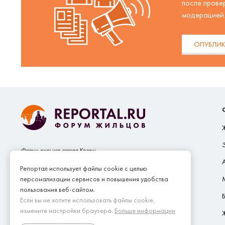
после прове
модерацией
ОПУБЛИК
Форум жильцов города Казань
Сайт собственников жилья Reportal.ru принадлежит и
Репортал использует файлы cookie с целью
управляется SEO.GROUP (ООО "СЕО.ГРУП")
персонализации сервисов и повышения удобства
пользования веб-сайтом.
Если вы не хотите использовать файлы cookie,
измените настройки браузера.
Больше информации