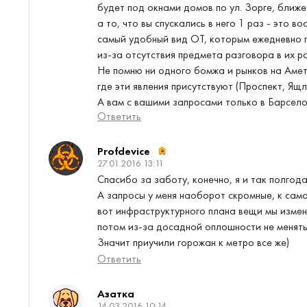
будет под окнами домов по ул. Зорге, ближе
а то, что вы спускались в него 1 раз - это в
самый удобный вид ОТ, которым ежедневно п
из-за отсутствия предмета разговора в их р
Не помню ни одного бомжа и рынков на Амет
где эти явления присутствуют (Проспект, Ящл
А вам с вашими запросами только в Барселон
Ответить
Profdevice
27.01.2016 13:11
Спасибо за заботу, конечно, я и так полгода 
А запросы у меня наоборот скромные, к само
вот инфраструктурного плана вещи мы измен
потом из-за досадной оплошности не менять
Значит приучили горожан к метро все же)
Ответить
Азатка
14.03.2016 10:14