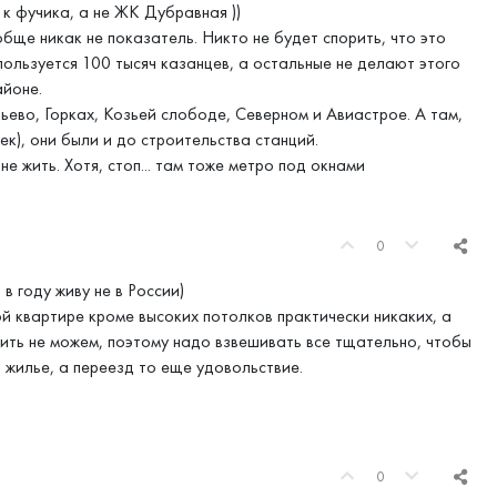
 к фучика, а не ЖК Дубравная ))
ообще никак не показатель. Никто не будет спорить, что это
ользуется 100 тысяч казанцев, а остальные не делают этого
айоне.
ьево, Горках, Козьей слободе, Северном и Авиастрое. А там,
ек), они были и до строительства станций.
е жить. Хотя, стоп... там тоже метро под окнами
0
в году живу не в России)
й квартире кроме высоких потолков практически никаких, а
ить не можем, поэтому надо взвешивать все тщательно, чтобы
 жилье, а переезд то еще удовольствие.
0