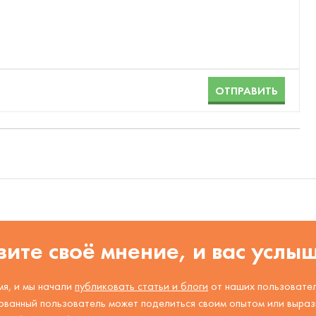
ОТПРАВИТЬ
ите своё мнение, и вас услы
я, и мы начали
публиковать статьи и блоги
от наших пользовател
ованный пользователь может поделиться своим опытом или вырази