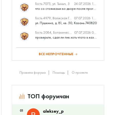
Гость 7075, ул. Тыныч, 3
24.07.2026 14:01
что со стоянками во дворе после программы наш двор
Гость 4979, Волжская Гавань
07.07.2026 10:53
ул. Пушкина, д. 81, кв. 50, Казань 740820
Гость 2084, Ботаническая 3 (ПИК, бизнес-класс)
07.07.2026 07:28
проверьте, сдал ли пик хоть чтото в казани вовремя?
ВСЕ НЕПРОЧТЕННЫЕ
Правила форума
Помощь
О проекте
ТОП форумчан
01
aleksey_p