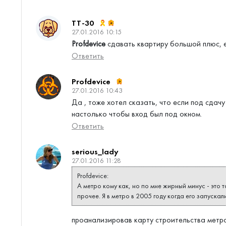
TT-30
27.01.2016 10:15
Profdevice
сдавать квартиру большой плюс, 
Ответить
Profdevice
27.01.2016 10:43
Да , тоже хотел сказать, что если под сдачу
настолько чтобы вход был под окном.
Ответить
serious_lady
27.01.2016 11:28
Profdevice:
А метро кому как, но по мне жирный минус - эт
прочее. Я в метро в 2005 году когда его запускали
проанализировав карту строительства метро