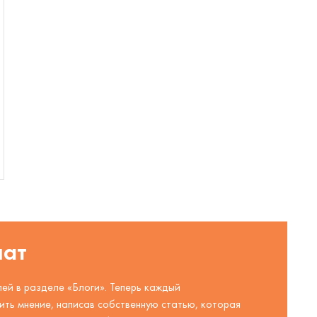
шат
ей в разделе «Блоги». Теперь каждый
ть мнение, написав собственную статью, которая