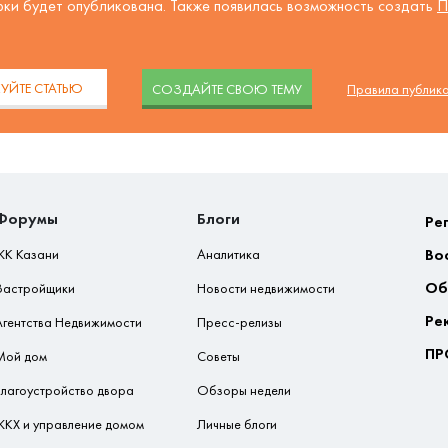
рки будет опубликована. Также появилась возможность создать
П
.
УЙТЕ СТАТЬЮ
CОЗДАЙТЕ СВОЮ ТЕМУ
Правила публик
Форумы
Блоги
Ре
Во
ЖК Казани
Аналитика
Об
Застройщики
Новости недвижимости
Ре
Агентства Недвижимости
Пресс-релизы
ПР
Мой дом
Советы
Благоустройство двора
Обзоры недели
ЖКХ и управление домом
Личные блоги