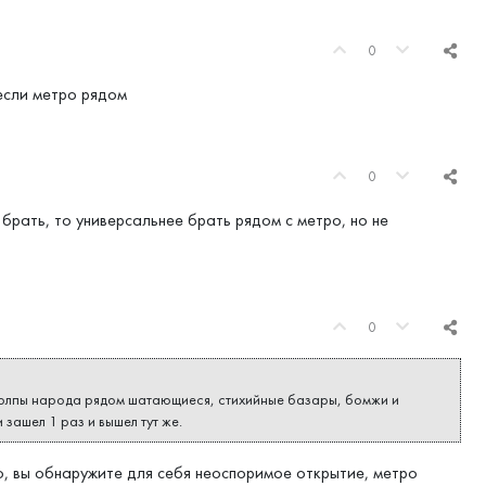
0
если метро рядом
0
 брать, то универсальнее брать рядом с метро, но не
0
о толпы народа рядом шатающиеся, стихийные базары, бомжи и
 зашел 1 раз и вышел тут же.
, вы обнаружите для себя неоспоримое открытие, метро