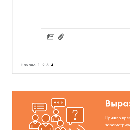
Начало
1
2
3
4
Выраз
Пришло врем
зарегистрир