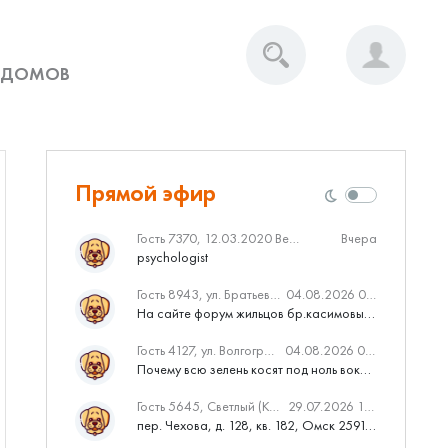
 ДОМОВ
Прямой эфир
Гость 7370, 12.03.2020 Вебинар от Нмаркет.ПРО: «Актуальное об ипотеке: что нужно знать»
Вчера
psychologist
Гость 8943, ул. Братьев Касимовых, 62
04.08.2026 08:34
На сайте форум жильцов бр.касимовых 62у дома растут красивые...
Гость 4127, ул. Волгоградская, 41
04.08.2026 04:46
Почему всю зелень косят под ноль вокруг дома,в полисадниках....
Гость 5645, Светлый (Куюки)
29.07.2026 10:31
пер. Чехова, д. 128, кв. 182, Омск 259145