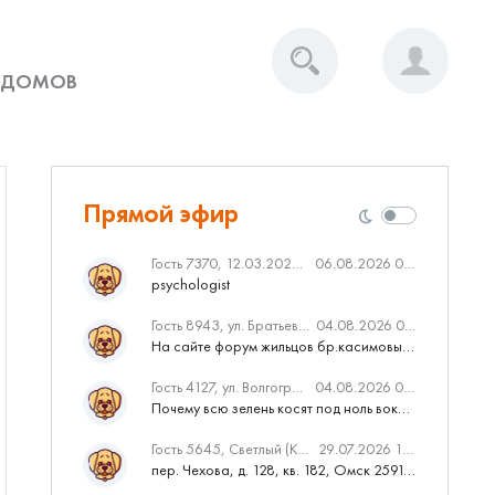
 ДОМОВ
Прямой эфир
Гость 7370, 12.03.2020 Вебинар от Нмаркет.ПРО: «Актуальное об ипотеке: что нужно знать»
06.08.2026 04:00
psychologist
Гость 8943, ул. Братьев Касимовых, 62
04.08.2026 08:34
На сайте форум жильцов бр.касимовых 62у дома растут красивые...
Гость 4127, ул. Волгоградская, 41
04.08.2026 04:46
Почему всю зелень косят под ноль вокруг дома,в полисадниках....
Гость 5645, Светлый (Куюки)
29.07.2026 10:31
пер. Чехова, д. 128, кв. 182, Омск 259145