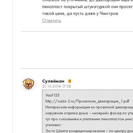
пенопласт покрытый штукатуркой они просят 
такой цене, да пусть даже у Унистроя.
Ответить
Сулейман
21.10.2014 17:38
Vasil125:
http://oazis-2.ru/Проектная_декларация_1.pdf
Интересная информация из проектной декларац
наружная отделка дома – «мокрый» фасад по ут
тут про сокольники и утепление пенопластом уни
утепляют.
За то Шахта кондиционирования – по центру дом