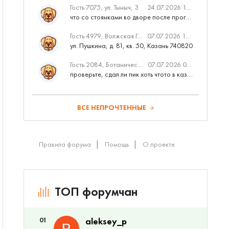
Гость 7075, ул. Тыныч, 3
24.07.2026 14:01
что со стоянками во дворе после программы наш двор
Гость 4979, Волжская Гавань
07.07.2026 10:53
ул. Пушкина, д. 81, кв. 50, Казань 740820
Гость 2084, Ботаническая 3 (ПИК, бизнес-класс)
07.07.2026 07:28
проверьте, сдал ли пик хоть чтото в казани вовремя?
ВСЕ НЕПРОЧТЕННЫЕ
Правила форума
Помощь
О проекте
ТОП форумчан
01
aleksey_p