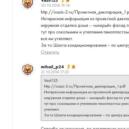
Vasil125
20.10.2014 19:16
http://oazis-2.ru/Проектная_декларация_1.p
Интересная информация из проектной декла
наружная отделка дома – «мокрый» фасад п
тут про сокольники и утепление пенопласто
все им утепляют.
За то Шахта кондиционирования – по центр
Ответить
mihail_p24
21.10.2014 17:23
Vasil125:
http://oazis-2.ru/Проектная_декларация_1.pdf
Интересная информация из проектной декларац
наружная отделка дома – «мокрый» фасад по ут
тут про сокольники и утепление пенопластом уни
утепляют.
За то Шахта кондиционирования – по центру дом
Спасибо за уточнения, до декларации еще н