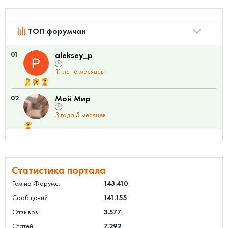
ТОП форумчан
01
aleksey_p
11 лет 6 месяцев
02
Мой Мир
3 года 5 месяцев
Статистика портала
Тем на Форуме:
143.410
Сообщений:
141.155
Отзывов:
3.577
Статей:
7.292