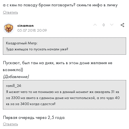
а с кем по поводу брони поговорить? скиньте инфо в личку
Ответить
0
cinamon
05.07.2018 20:09
Квадратный Метр:
Туда жильцов то пускать начали уже?
Пускают, был там на днях, жить в этом доме желания не
возникло))
(Добавление)
ramill_24:
Я может чего то не понимаю но в данный момент жк акварель 51 кв
за 3300 на авито в сданном доме на чистопольской, а это чудо 40
кв за за 3400 когда сдастся?
Первая очередь через 2,5 года.
Ответить