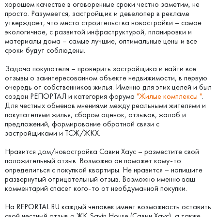
хорошем качестве в оговоренные сроки честно заметим, не
просто. Разумеется, застройщик и девелопер в рекламе
утверждает, что место строительства новостройки – самое
экологичное, с развитой инфраструктурой, планировки и
материалы дома – самые лучшие, оптимальные цены и все
сроки будут соблюдены.
Задача покупателя – проверить застройщика и найти все
отзывы о заинтересованном объекте недвижимости, в первую
очередь от собственников жилья. Именно для этих целей и был
создан РЕПОРТАЛ и категория форума
"Жилые комплексы "
.
Для честных обменов мнениями между реальными жителями и
покупателями жилья, сбором оценок, отзывов, жалоб и
предложений, формирование обратной связи с
застройщиками и ТСЖ/ЖКХ.
Нравится дом/новостройка Савин Хаус – разместите свой
положительный отзыв. Возможно он поможет кому-то
определиться с покупкой квартиры. Не нравится – напишите
развернутый отрицательный отзыв. Возможно именно ваш
комментарий спасет кого-то от необдуманной покупки.
На REPORTAL.RU каждый человек имеет возможность оставить
свой честный отзыв о ЖК Savin House (Савин Хаус), а также