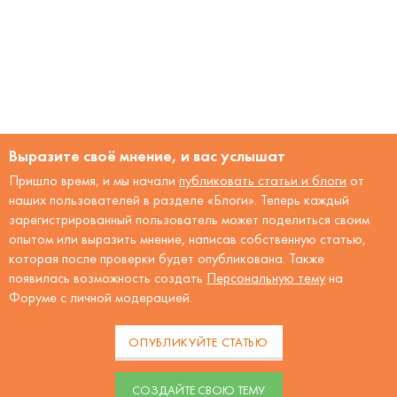
Выразите своё мнение, и вас услышат
Пришло время, и мы начали
публиковать статьи и блоги
от
наших пользователей в разделе «Блоги». Теперь каждый
зарегистрированный пользователь может поделиться своим
опытом или выразить мнение, написав собственную статью,
которая после проверки будет опубликована. Также
появилась возможность создать
Персональную тему
на
Форуме с личной модерацией.
ОПУБЛИКУЙТЕ СТАТЬЮ
CОЗДАЙТЕ СВОЮ ТЕМУ