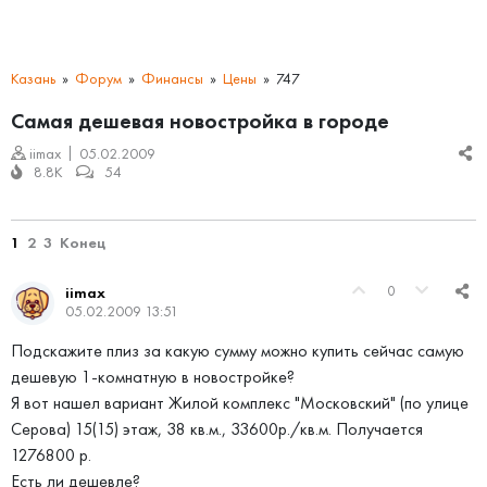
Казань
Форум
Финансы
Цены
747
Самая дешевая новостройка в городе
iimax
05.02.2009
8.8K
54
1
2
3
Конец
0
iimax
05.02.2009 13:51
Подскажите плиз за какую сумму можно купить сейчас самую
дешевую 1-комнатную в новостройке?
Я вот нашел вариант Жилой комплекс "Московский" (по улице
Серова) 15(15) этаж, 38 кв.м., 33600р./кв.м. Получается
1276800 р.
Есть ли дешевле?