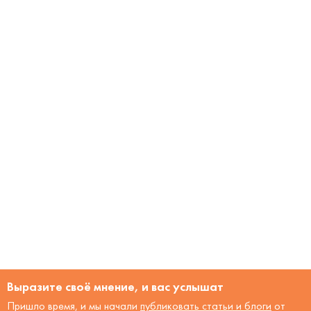
Выразите своё мнение, и вас услышат
Пришло время, и мы начали
публиковать статьи и блоги
от