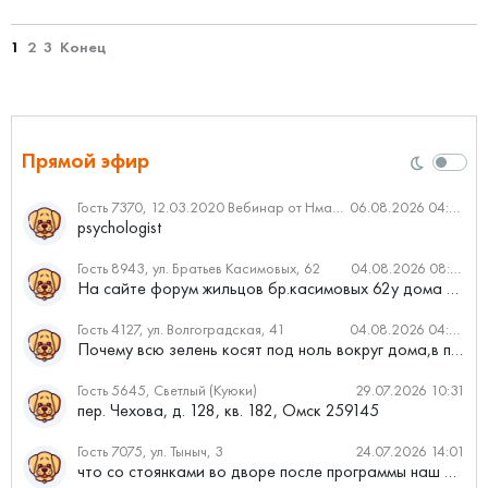
1
2
3
Конец
Прямой эфир
Гость 7370, 12.03.2020 Вебинар от Нмаркет.ПРО: «Актуальное об ипотеке: что нужно знать»
06.08.2026 04:00
psychologist
Гость 8943, ул. Братьев Касимовых, 62
04.08.2026 08:34
На сайте форум жильцов бр.касимовых 62у дома растут красивые...
Гость 4127, ул. Волгоградская, 41
04.08.2026 04:46
Почему всю зелень косят под ноль вокруг дома,в полисадниках....
Гость 5645, Светлый (Куюки)
29.07.2026 10:31
пер. Чехова, д. 128, кв. 182, Омск 259145
Гость 7075, ул. Тыныч, 3
24.07.2026 14:01
что со стоянками во дворе после программы наш двор