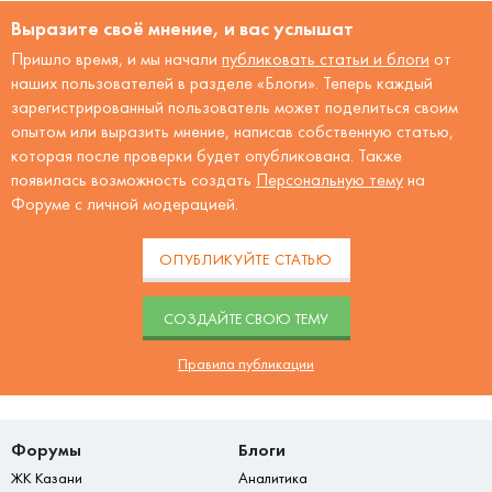
Выразите своё мнение, и вас услышат
Пришло время, и мы начали
публиковать статьи и блоги
от
наших пользователей в разделе «Блоги». Теперь каждый
зарегистрированный пользователь может поделиться своим
опытом или выразить мнение, написав собственную статью,
которая после проверки будет опубликована. Также
появилась возможность создать
Персональную тему
на
Форуме с личной модерацией.
ОПУБЛИКУЙТЕ СТАТЬЮ
CОЗДАЙТЕ СВОЮ ТЕМУ
Правила публикации
Форумы
Блоги
ЖК Казани
Аналитика