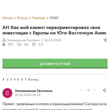
Казань
Форум
Риелторы
91233
АН Как мой клиент переориентировал свои
инвестиции с Европы на Юго-Восточную Азию
Закалюжная Светлана
26.03.2024
37K
262
0.0
ДОБАВИТЬ ОТЗЫВ
1
2
3
4
5
6
7
Конец
0
Закалюжная Светлана
26.03.2024 06:32
Привет, уважаемые коллеги и единомышленники! Сегодня хочу
поделиться историей успеха одного из моих клиентов,