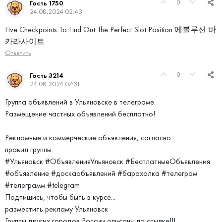
0
Гость 1750
24.08.2024 02:43
Five Checkpoints To Find Out The Perfect Slot Position 에볼루션 바
카라사이트
Ответить
0
Гость 3214
24.08.2024 07:31
Группа объявлений в Ульяновске в телеграме.
Размещение частных объявлений бесплатно!
Рекламные и коммерческие объявления, согласно
правил группы.
#Ульяновск #ОбъявленияУльяновск #БесплатныеОбъявления
#объявление #доскаобъявлений #барахолка #телеграм
#телеграмм #telegram
Подпишись, чтобы быть в курсе...
разместить рекламу Ульяновск
Группы других городов России описаны по ссылке!!!