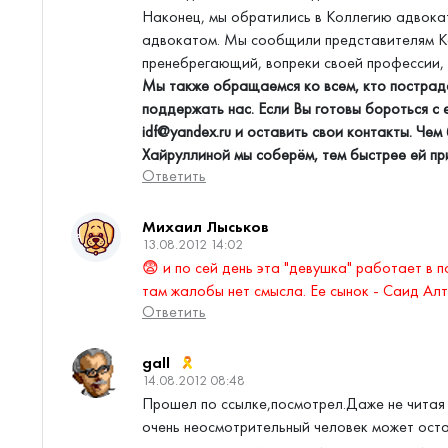
Наконец, мы обратились в Коллегию адвокат
адвокатом. Мы сообщили представителям Ко
пренебрегающий, вопреки своей профессии, 
Мы также обращаемся ко всем, кто пострада
поддержать нас. Если Вы готовы бороться с
idf@yandex.ru
и оставить свои контакты. Чем
Хайруллиной мы соберём, тем быстрее ей при
Ответить
Михаил Лыськов
13.08.2012 14:02
😨 и по сей день эта "девушка" работает в п
там жалобы нет смысла. Ее сынок - Саид Алт
Ответить
gall
14.08.2012 08:48
Прошел по ссылке,посмотрел.Даже не читая 
очень неосмотрительный человек может оста