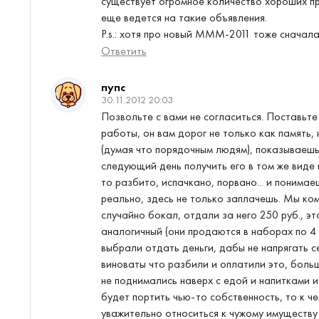
существует огромное количество хороших пр
еще ведется на такие объявления.
P.s.: хотя про новый МММ-2011 тоже сначала 
Ответить
пупс
30.11.2012 20:03
Позвольте с вами не согласиться. Поставьте 
работы, он вам дорог не только как память,
(думая что порядочным людям), показываешь
следующий день получить его в том же виде к
то разбито, испачкано, порвано... и понима
реально, здесь не только заплачешь. Мы ко
случайно бокал, отдали за него 250 руб., э
аналогичный (они продаются в наборах по 4 
выбрали отдать деньги, дабы не напрягать с
виноваты что разбили и оплатили это, больш
не поднимались наверх с едой и напитками и
будет портить чью-то собственность, то к ч
уважительно относиться к чужому имуществу 