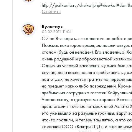
http://palikonto.ru/chelkat.php?viewkat=dom&
Ответить
Булатиус
02.02.2011 11:04
C 7 по 8 января мы с коллегами по работе р
Поискав некоторое время, мы нашли аккурат
столом (будь он неладен). Его владелица, 
очень радушной и добросовестной хозяйкой
Одним из условий заселения в домик был за
случае, если после нашего пребывания в дом
под отдых, не хочется тратить на пересчиты
на предмет каких-либо повреждений. Кроме т
пребывания сотрудника госпожи Хайруллино
Честно скажу, отдохнули мы хорошо. Все не
предлогами в течение четырех дней Аэлита 
это уже вышло за разумные границы, вдруг з
что-то пролили, и теперь там пятно, а что с
компании ООО «Кантри ЛТД», и еще не извест