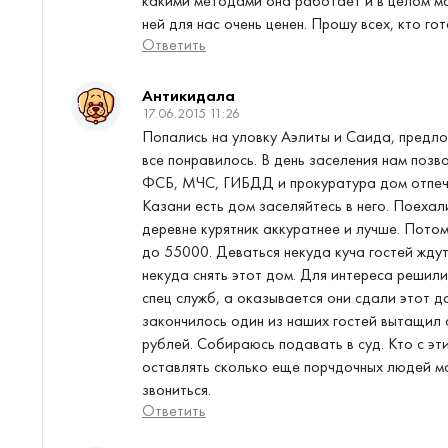
какими методами она работает и в целом м
ней для нас очень ценен. Прошу всех, кто го
Ответить
Антикидала
17.06.2015 11:26
Попались на уловку Аэлиты и Саида, предл
все понравилось. В день заселения нам поз
ФСБ, МЧС, ГИБДД и прокуратура дом отпечат
Казани есть дом заселяйтесь в него. Поехал
деревне курятник аккуратнее и лучше. Пото
до 55000. Деваться некуда куча гостей ждут
некуда снять этот дом. Для интереса решили
спец служб, а оказывается они сдали этот д
закончилось один из наших гостей вытащил 
рублей. Собираюсь подавать в суд. Кто с эт
оставлять сколько еще порчдочных людей мог
звониться.
Ответить