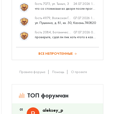
Гость 7075, ул. Тыныч, 3
24.07.2026 14:01
что со стоянками во дворе после программы наш двор
Гость 4979, Волжская Гавань
07.07.2026 10:53
ул. Пушкина, д. 81, кв. 50, Казань 740820
Гость 2084, Ботаническая 3 (ПИК, бизнес-класс)
07.07.2026 07:28
проверьте, сдал ли пик хоть чтото в казани вовремя?
ВСЕ НЕПРОЧТЕННЫЕ
Правила форума
Помощь
О проекте
ТОП форумчан
01
aleksey_p