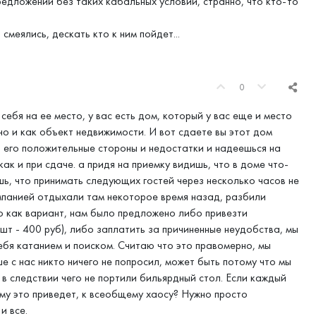
едложений без таких кабальных условий, странно, что кто-то
смеялись, дескать кто к ним пойдет...
0
себя на ее место, у вас есть дом, который у вас еще и место
 но и как объект недвижимости. И вот сдаете вы этот дом
 его положительные стороны и недостатки и надеешься на
ак и при сдаче. а придя на приемку видишь, что в доме что-
ешь, что принимать следующих гостей через несколько часов не
мпанией отдыхали там некоторое время назад, разбили
то как вариант, нам было предложено либо привезти
шт - 400 руб), либо заплатить за причиненные неудобства, мы
ебя катанием и поиском. Считаю что это правомерно, мы
е с нас никто ничего не попросил, может быть потому что мы
 в следствии чего не портили бильярдный стол. Если каждый
ему это приведет, к всеобщему хаосу? Нужно просто
и все.