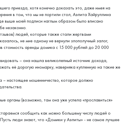
ашего приезда, хотя конечно доказать это, даже имея на
рения в том, что мы не портили стол, Аэлита Хайруллина
где выше моей подписи наглым образом было вписано
ебе незаконно.
отзывов) людей, которые также стали жертвами
казалось, не мне одному не вернули злополучный залог,
чив стоимость аренды домика с 15 000 рублей до 20 000
авидовать – она нашла великолепный источник дохода,
жать её дорогую иномарку, наверняка купленную на такие же
та – настоящее мошенничество, которое должно
дательства.
ные органы (возможно, там она уже успела «прославиться»
остараемся сообщить как можно большему числу людей о
Пусть люди знают, что «Домики у Аэлиты» - не самое лучшее