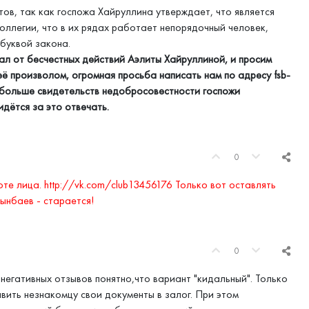
ов, так как госпожа Хайруллина утверждает, что является
ллегии, что в их рядах работает непорядочный человек,
буквой закона.
л от бесчестных действий Аэлиты Хайруллиной, и просим
 её произволом, огромная просьба написать нам по адресу
fsb-
 больше свидетельств недобросовестности госпожи
дётся за это отвечать.
0
оте лица. http://vk.com/club13456176 Только вот оставлять
ынбаев - старается!
0
негативных отзывов понятно,что вариант "кидальный". Только
вить незнакомцу свои документы в залог. При этом