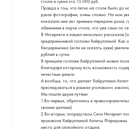
стола и сукна это 15 000 руб.
Правда в том, что пятно на столе было до н
руках фотографии, очень сложно. На мои уве
показала мне акт приемки-передачи дома, 
обвинение в порче стола, что уже само по с
В Интернете я нашел несколько рассказов (
предприимчивой госпожи Хайруллиной. Как о
бесцеремонно (если не сказать хуже) увели
рублей в сутки.
В принципе госпоже Хайруллиной можно поз
благодаря которому есть возможность содер
нечестные деньги.
А вообще, то, что делает Хайруллина Аэли
преследоваться в рамках уголовного законо
Мы пошли двумя путями:
1.Во-первых, обратились в правоохранитель
своими делами).
2.Во-вторых, посредством Сети Интернет п
произволе Хайруллиной Аэлиты Фаридовны. 
место для спокойного отдыха.