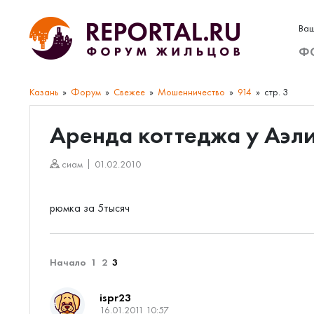
Ваш
Ф
Казань
Форум
Свежее
Мошенничество
914
стр. 3
Аренда коттеджа у Аэли
сиам
01.02.2010
рюмка за 5тысяч
Начало
1
2
3
ispr23
16.01.2011 10:57