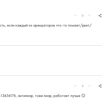
0
ть, если каждый из арендаторов что-то ломает/рвет/
0
ub13456176, антипиар, тоже пиар, работает лучше 😏