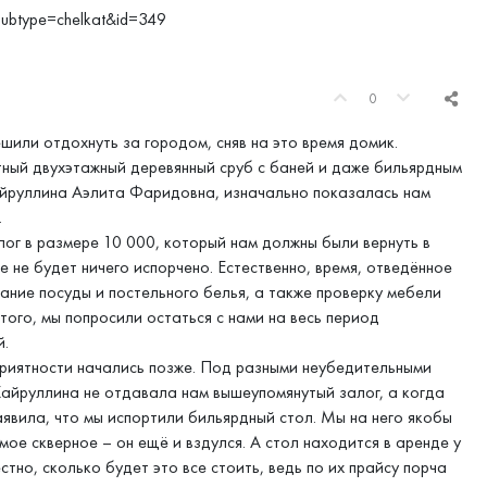
subtype=chelkat&id=349
0
ешили отдохнуть за городом, сняв на это время домик.
ный двухэтажный деревянный сруб с баней и даже бильярдным
Хайруллина Аэлита Фаридовна, изначально показалась нам
.
лог в размере 10 000, который нам должны были вернуть в
е не будет ничего испорчено. Естественно, время, отведённое
вание посуды и постельного белья, а также проверку мебели
ого, мы попросили остаться с нами на весь период
й.
приятности начались позже. Под разными неубедительными
Хайруллина не отдавала нам вышеупомянутый залог, а когда
аявила, что мы испортили бильярдный стол. Мы на него якобы
амое скверное – он ещё и вздулся. А стол находится в аренде у
но, сколько будет это все стоить, ведь по их прайсу порча