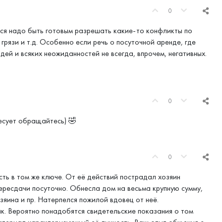
0
ся надо быть готовым разрешать какие-то конфликты по
грязи и т.д. Особенно если речь о посуточной аренде, где
ей и всяких неожиданностей не всегда, впрочем, негативных.
0
есует обращайтесь) 🤣
0
ть в том же ключе. От её действий пострадал хозяин
пересдачи посуточно. Обнесла дом на весьма крупную сумму,
яина и пр. Натерпелся пожилой вдовец от неё.
к. Вероятно понадобятся свидетельские показания о том