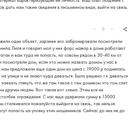
атериал характеризующий её личность. Ваш опыт общения с
тов дать нам такие сведения в письменном виде, выйти на связь.
0
ожили один объект, заранее его забронировали посмотрели
вонила Лиля и говорит мол у них форс мажор в доме работают
ан и вам туда не попасть, но совсем рядом в 30-40 км от
и посмотрели дом, если это можно назвать домом у нас в
м нам предложили еще один дом но цена с 19000 р поднялась
 на улице и не знают куда деваться. Было решено т.к деваться
 заехать глянуть что же там такое с тем домиком что том слет
ом другим людям. Вот такая вот схема. Этим все не
столбик ограждения. С нас еще удержали сумму в 15000
им сталкивался пожалуйста выйдите на связь, так нельзя
ут попасть на уловку этих мошенников. Сейчас до них не до