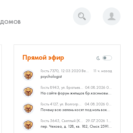
 ДОМОВ
Прямой эфир
Гость 7370, 12.03.2020 Вебинар от Нмаркет.ПРО: «Актуальное об ипотеке: что нужно знать»
11 ч. назад
psychologist
Гость 8943, ул. Братьев Касимовых, 62
04.08.2026 08:34
На сайте форум жильцов бр.касимовых 62у дома растут красивые...
Гость 4127, ул. Волгоградская, 41
04.08.2026 04:46
Почему всю зелень косят под ноль вокруг дома,в полисадниках....
Гость 5645, Светлый (Куюки)
29.07.2026 10:31
пер. Чехова, д. 128, кв. 182, Омск 259145