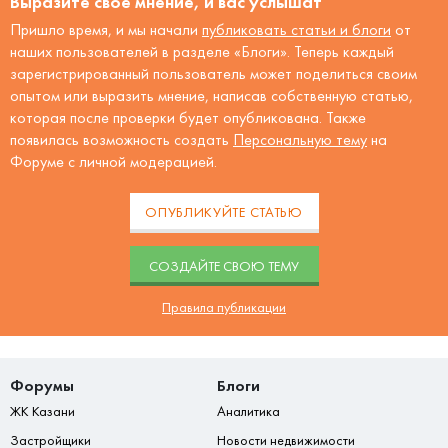
Выразите своё мнение, и вас услышат
Пришло время, и мы начали
публиковать статьи и блоги
от
наших пользователей в разделе «Блоги». Теперь каждый
зарегистрированный пользователь может поделиться своим
опытом или выразить мнение, написав собственную статью,
которая после проверки будет опубликована. Также
появилась возможность создать
Персональную тему
на
Форуме с личной модерацией.
ОПУБЛИКУЙТЕ СТАТЬЮ
CОЗДАЙТЕ СВОЮ ТЕМУ
Правила публикации
Форумы
Блоги
ЖК Казани
Аналитика
Застройщики
Новости недвижимости