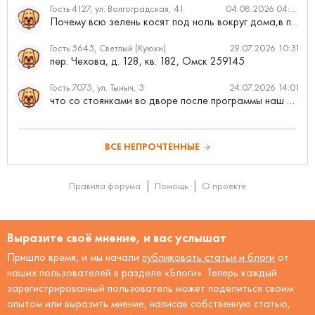
Гость 4127, ул. Волгоградская, 41
04.08.2026 04:46
Почему всю зелень косят под ноль вокруг дома,в полисадниках....
Гость 5645, Светлый (Куюки)
29.07.2026 10:31
пер. Чехова, д. 128, кв. 182, Омск 259145
Гость 7075, ул. Тыныч, 3
24.07.2026 14:01
что со стоянками во дворе после программы наш двор
ВСЕ НЕПРОЧТЕННЫЕ
Правила форума
Помощь
О проекте
Выразите своё мнение, и вас услышат
Пришло время, и мы начали
публиковать статьи и блоги
от
наших пользователей в разделе «Блоги». Теперь каждый
зарегистрированный пользователь может поделиться своим
опытом или выразить мнение, написав собственную статью,