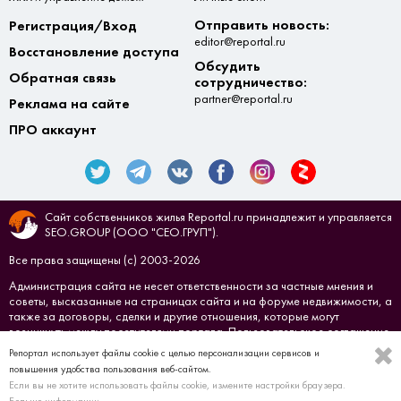
Отправить новость:
Регистрация/Вход
editor@reportal.ru
Восстановление доступа
Обсудить
Обратная связь
сотрудничество:
partner@reportal.ru
Реклама на сайте
ПРО аккаунт
Сайт собственников жилья Reportal.ru принадлежит и управляется
SEO.GROUP (ООО "СЕО.ГРУП").
Все права защищены (с) 2003-2026
Администрация сайта не несет ответственности за частные мнения и
советы, высказанные на страницах сайта и на форуме недвижимости, а
также за договоры, сделки и другие отношения, которые могут
возникнуть между посетителями портала.
Пользовательское соглашение
Репортал использует файлы cookie с целью персонализации сервисов и
Создано в
СЕО.ГРУП
повышения удобства пользования веб-сайтом.
Если вы не хотите использовать файлы cookie, измените настройки браузера.