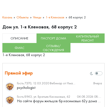
Казань
Объекты
Улицы
1-я Кленовая
68 корпус 2
Дом ул. 1-я Кленовая, 68 корпус 2
КАПИТАЛЬНЫЙ
ОПИСАНИЕ
ПАСПОРТ ДОМА
РЕМОНТ
ОТЗЫВЫ/
ФИАС
ОБСУЖДЕНИЯ
1-я Кленовая, 68 корпус 2
Прямой эфир
Гость 7370, 12.03.2020 Вебинар от Нмаркет.ПРО: «Актуальное об ипотеке: что нужно знать»
Вчера
psychologist
Гость 8943, ул. Братьев Касимовых, 62
04.08.2026 08:34
На сайте форум жильцов бр.касимовых 62у дома растут красивые...