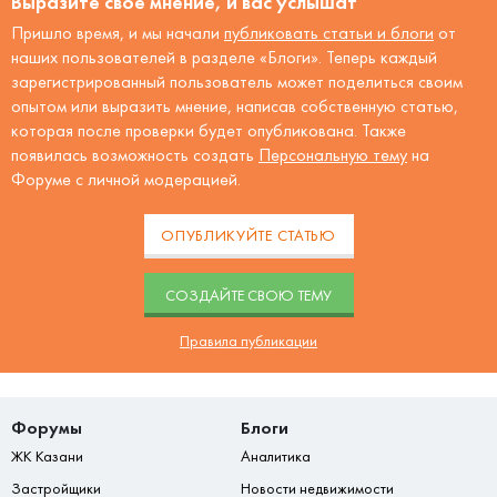
Выразите своё мнение, и вас услышат
Пришло время, и мы начали
публиковать статьи и блоги
от
наших пользователей в разделе «Блоги». Теперь каждый
зарегистрированный пользователь может поделиться своим
опытом или выразить мнение, написав собственную статью,
которая после проверки будет опубликована. Также
появилась возможность создать
Персональную тему
на
Форуме с личной модерацией.
ОПУБЛИКУЙТЕ СТАТЬЮ
CОЗДАЙТЕ СВОЮ ТЕМУ
Правила публикации
Форумы
Блоги
ЖК Казани
Аналитика
Застройщики
Новости недвижимости