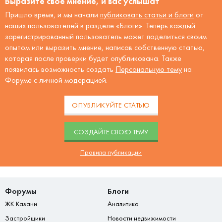
Выразите своё мнение, и вас услышат
Пришло время, и мы начали
публиковать статьи и блоги
от
наших пользователей в разделе «Блоги». Теперь каждый
зарегистрированный пользователь может поделиться своим
опытом или выразить мнение, написав собственную статью,
которая после проверки будет опубликована. Также
появилась возможность создать
Персональную тему
на
Форуме с личной модерацией.
ОПУБЛИКУЙТЕ СТАТЬЮ
CОЗДАЙТЕ СВОЮ ТЕМУ
Правила публикации
Форумы
Блоги
ЖК Казани
Аналитика
Застройщики
Новости недвижимости