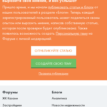
Выразите своё мнение, и вас услышат
Пришло время, и мы начали
публиковать статьи и блоги
от
наших пользователей в разделе «Блоги». Теперь каждый
зарегистрированный пользователь может поделиться своим
опытом или выразить мнение, написав собственную статью,
которая после проверки будет опубликована. Также
появилась возможность создать
Персональную тему
на
Форуме с личной модерацией.
ОПУБЛИКУЙТЕ СТАТЬЮ
CОЗДАЙТЕ СВОЮ ТЕМУ
Правила публикации
Форумы
Блоги
ЖК Казани
Аналитика
Застройщики
Новости недвижимости