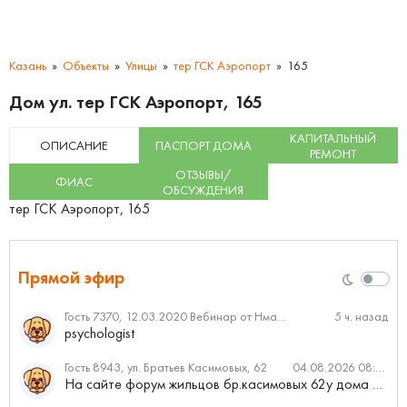
Казань
Объекты
Улицы
тер ГСК Аэропорт
165
Дом ул. тер ГСК Аэропорт, 165
КАПИТАЛЬНЫЙ
ОПИСАНИЕ
ПАСПОРТ ДОМА
РЕМОНТ
ОТЗЫВЫ/
ФИАС
ОБСУЖДЕНИЯ
тер ГСК Аэропорт, 165
Прямой эфир
Гость 7370, 12.03.2020 Вебинар от Нмаркет.ПРО: «Актуальное об ипотеке: что нужно знать»
5 ч. назад
psychologist
Гость 8943, ул. Братьев Касимовых, 62
04.08.2026 08:34
На сайте форум жильцов бр.касимовых 62у дома растут красивые...