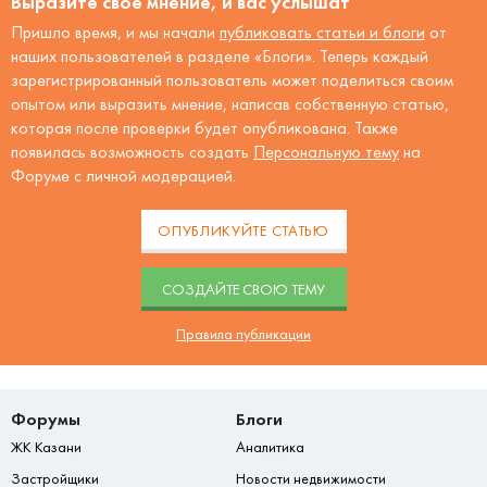
Выразите своё мнение, и вас услышат
Пришло время, и мы начали
публиковать статьи и блоги
от
наших пользователей в разделе «Блоги». Теперь каждый
зарегистрированный пользователь может поделиться своим
опытом или выразить мнение, написав собственную статью,
которая после проверки будет опубликована. Также
появилась возможность создать
Персональную тему
на
Форуме с личной модерацией.
ОПУБЛИКУЙТЕ СТАТЬЮ
CОЗДАЙТЕ СВОЮ ТЕМУ
Правила публикации
Форумы
Блоги
ЖК Казани
Аналитика
Застройщики
Новости недвижимости