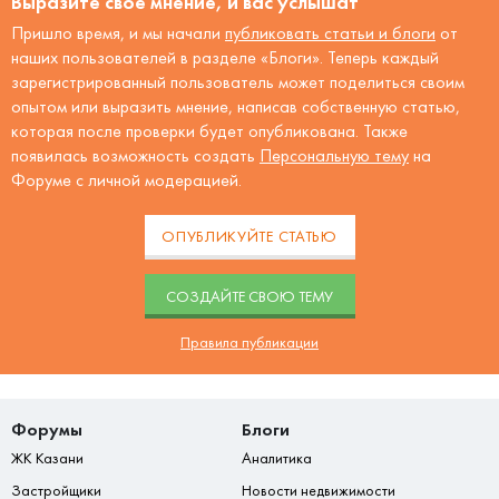
Выразите своё мнение, и вас услышат
Пришло время, и мы начали
публиковать статьи и блоги
от
наших пользователей в разделе «Блоги». Теперь каждый
зарегистрированный пользователь может поделиться своим
опытом или выразить мнение, написав собственную статью,
которая после проверки будет опубликована. Также
появилась возможность создать
Персональную тему
на
Форуме с личной модерацией.
ОПУБЛИКУЙТЕ СТАТЬЮ
CОЗДАЙТЕ СВОЮ ТЕМУ
Правила публикации
Форумы
Блоги
ЖК Казани
Аналитика
Застройщики
Новости недвижимости