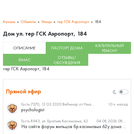
Казань
Объекты
Улицы
тер ГСК Аэропорт
184
Дом ул. тер ГСК Аэропорт, 184
КАПИТАЛЬНЫЙ
ОПИСАНИЕ
ПАСПОРТ ДОМА
РЕМОНТ
ОТЗЫВЫ/
ФИАС
ОБСУЖДЕНИЯ
тер ГСК Аэропорт, 184
Прямой эфир
Гость 7370, 12.03.2020 Вебинар от Нмаркет.ПРО: «Актуальное об ипотеке: что нужно знать»
10 ч. назад
psychologist
Гость 8943, ул. Братьев Касимовых, 62
04.08.2026 08:34
На сайте форум жильцов бр.касимовых 62у дома растут красивые...