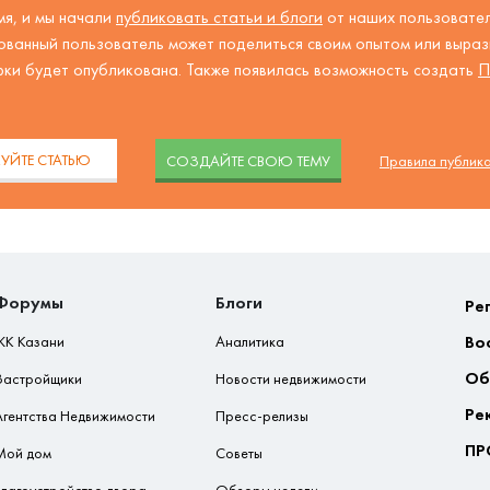
я, и мы начали
публиковать статьи и блоги
от наших пользовател
ованный пользователь может поделиться своим опытом или вырази
рки будет опубликована. Также появилась возможность создать
П
.
УЙТЕ СТАТЬЮ
CОЗДАЙТЕ СВОЮ ТЕМУ
Правила публик
Форумы
Блоги
Ре
Во
ЖК Казани
Аналитика
Об
Застройщики
Новости недвижимости
Ре
Агентства Недвижимости
Пресс-релизы
ПР
Мой дом
Советы