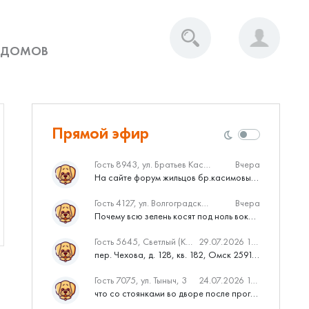
 ДОМОВ
Прямой эфир
Гость 8943, ул. Братьев Касимовых, 62
Вчера
На сайте форум жильцов бр.касимовых 62у дома растут красивые...
Гость 4127, ул. Волгоградская, 41
Вчера
Почему всю зелень косят под ноль вокруг дома,в полисадниках....
Гость 5645, Светлый (Куюки)
29.07.2026 10:31
пер. Чехова, д. 128, кв. 182, Омск 259145
Гость 7075, ул. Тыныч, 3
24.07.2026 14:01
что со стоянками во дворе после программы наш двор