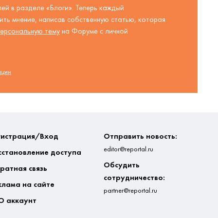
ей в разделе «Блоги». Теперь каждый
ть мнение, написав собственную статью, которая
ерсональную тему
на Форуме с личной
ации
гистрация/Вход
Отправить новость:
editor@reportal.ru
сстановление доступа
Обсудить
ратная связь
сотрудничество:
клама на сайте
partner@reportal.ru
О аккаунт