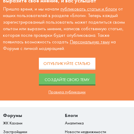
Выразите своё мнение, и вас услышат
Пришло время, и мы начали
публиковать статьи и блоги
от
наших пользователей в разделе «Блоги». Теперь каждый
зарегистрированный пользователь может поделиться своим
опытом или выразить мнение, написав собственную статью,
которая после проверки будет опубликована. Также
появилась возможность создать
Персональную тему
на
Форуме с личной модерацией.
ОПУБЛИКУЙТЕ СТАТЬЮ
CОЗДАЙТЕ СВОЮ ТЕМУ
Правила публикации
Форумы
Блоги
ЖК Казани
Аналитика
Застройщики
Новости недвижимости