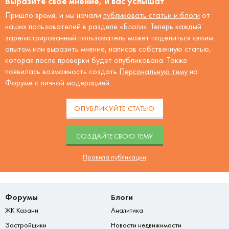
Выразите своё мнение, и вас услышат
Пришло время, и мы начали
публиковать статьи и блоги
от
наших пользователей в разделе «Блоги». Теперь каждый
зарегистрированный пользователь может поделиться своим
опытом или выразить мнение, написав собственную статью,
которая после проверки будет опубликована. Также
появилась возможность создать
Персональную тему
на
Форуме с личной модерацией.
ОПУБЛИКУЙТЕ СТАТЬЮ
CОЗДАЙТЕ СВОЮ ТЕМУ
Правила публикации
Форумы
Блоги
ЖК Казани
Аналитика
Застройщики
Новости недвижимости