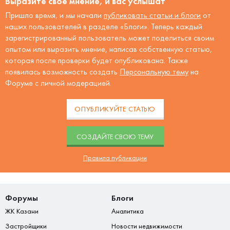
Выразите своё мнение, и вас услышат
Пришло время, и мы начали
публиковать статьи и блоги
от
наших пользователей в разделе «Блоги». Теперь каждый
зарегистрированный пользователь может поделиться своим
опытом или выразить мнение, написав собственную статью,
которая после проверки будет опубликована. Также
появилась возможность создать
Персональную тему
на
Форуме с личной модерацией.
ОПУБЛИКУЙТЕ СТАТЬЮ
CОЗДАЙТЕ СВОЮ ТЕМУ
Правила публикации
Форумы
Блоги
ЖК Казани
Аналитика
Застройщики
Новости недвижимости