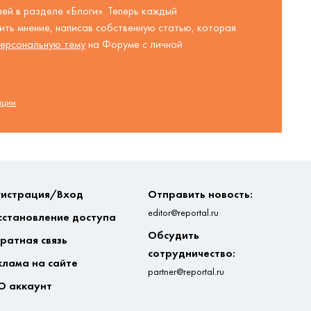
ей в разделе «Блоги». Теперь каждый
ть мнение, написав собственную статью, которая
ерсональную тему
на Форуме с личной
ации
гистрация/Вход
Отправить новость:
editor@reportal.ru
сстановление доступа
Обсудить
ратная связь
сотрудничество:
клама на сайте
partner@reportal.ru
О аккаунт