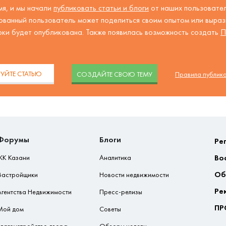
я, и мы начали
публиковать статьи и блоги
от наших пользовател
ованный пользователь может поделиться своим опытом или вырази
рки будет опубликована. Также появилась возможность создать
П
.
УЙТЕ СТАТЬЮ
CОЗДАЙТЕ СВОЮ ТЕМУ
Правила публик
Форумы
Блоги
Ре
Во
ЖК Казани
Аналитика
Об
Застройщики
Новости недвижимости
Ре
Агентства Недвижимости
Пресс-релизы
ПР
Мой дом
Советы