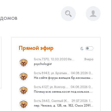
 ДОМОВ
Прямой эфир
Гость 7370, 12.03.2020 Вебинар от Нмаркет.ПРО: «Актуальное об ипотеке: что нужно знать»
Вчера
psychologist
Гость 8943, ул. Братьев Касимовых, 62
04.08.2026 08:34
На сайте форум жильцов бр.касимовых 62у дома растут красивые...
Гость 4127, ул. Волгоградская, 41
04.08.2026 04:46
Почему всю зелень косят под ноль вокруг дома,в полисадниках....
Гость 5645, Светлый (Куюки)
29.07.2026 10:31
пер. Чехова, д. 128, кв. 182, Омск 259145