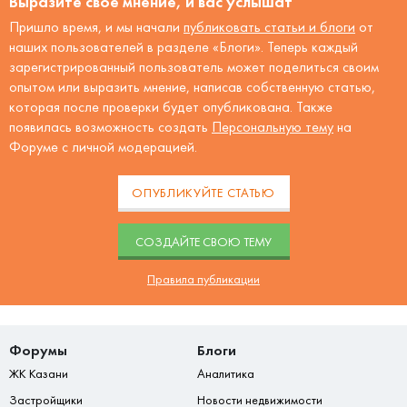
Выразите своё мнение, и вас услышат
Пришло время, и мы начали
публиковать статьи и блоги
от
наших пользователей в разделе «Блоги». Теперь каждый
зарегистрированный пользователь может поделиться своим
опытом или выразить мнение, написав собственную статью,
которая после проверки будет опубликована. Также
появилась возможность создать
Персональную тему
на
Форуме с личной модерацией.
ОПУБЛИКУЙТЕ СТАТЬЮ
CОЗДАЙТЕ СВОЮ ТЕМУ
Правила публикации
Форумы
Блоги
ЖК Казани
Аналитика
Застройщики
Новости недвижимости