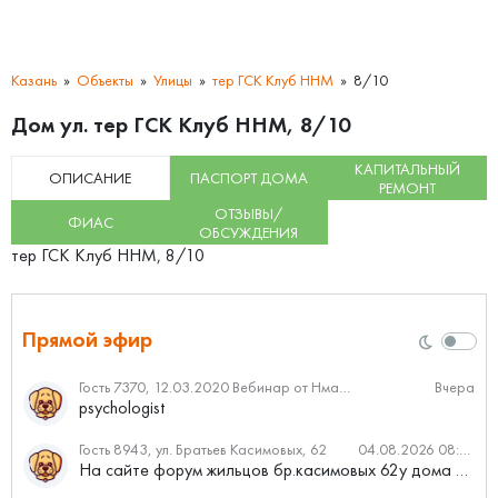
Казань
Объекты
Улицы
тер ГСК Клуб ННМ
8/10
Дом ул. тер ГСК Клуб ННМ, 8/10
КАПИТАЛЬНЫЙ
ОПИСАНИЕ
ПАСПОРТ ДОМА
РЕМОНТ
ОТЗЫВЫ/
ФИАС
ОБСУЖДЕНИЯ
тер ГСК Клуб ННМ, 8/10
Прямой эфир
Гость 7370, 12.03.2020 Вебинар от Нмаркет.ПРО: «Актуальное об ипотеке: что нужно знать»
Вчера
psychologist
Гость 8943, ул. Братьев Касимовых, 62
04.08.2026 08:34
На сайте форум жильцов бр.касимовых 62у дома растут красивые...