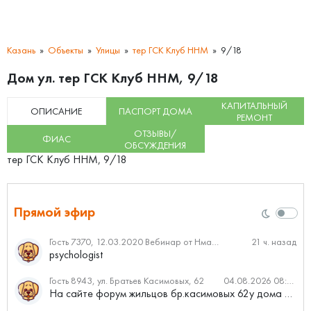
Казань
Объекты
Улицы
тер ГСК Клуб ННМ
9/18
Дом ул. тер ГСК Клуб ННМ, 9/18
КАПИТАЛЬНЫЙ
ОПИСАНИЕ
ПАСПОРТ ДОМА
РЕМОНТ
ОТЗЫВЫ/
ФИАС
ОБСУЖДЕНИЯ
тер ГСК Клуб ННМ, 9/18
Прямой эфир
Гость 7370, 12.03.2020 Вебинар от Нмаркет.ПРО: «Актуальное об ипотеке: что нужно знать»
21 ч. назад
psychologist
Гость 8943, ул. Братьев Касимовых, 62
04.08.2026 08:34
На сайте форум жильцов бр.касимовых 62у дома растут красивые...