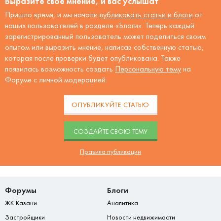
Выразите своё мнение, и вас услышат
Пришло время, и мы начали
публиковать статьи и блоги
от
наших пользователей в разделе «Блоги». Теперь каждый
зарегистрированный пользователь может поделиться своим
опытом или выразить мнение, написав собственную статью,
которая после проверки будет опубликована. Также
появилась возможность создать
Персональную тему
на
Форуме с личной модерацией.
ОПУБЛИКУЙТЕ СТАТЬЮ
CОЗДАЙТЕ СВОЮ ТЕМУ
Правила публикации
Форумы
Блоги
ЖК Казани
Аналитика
Застройщики
Новости недвижимости