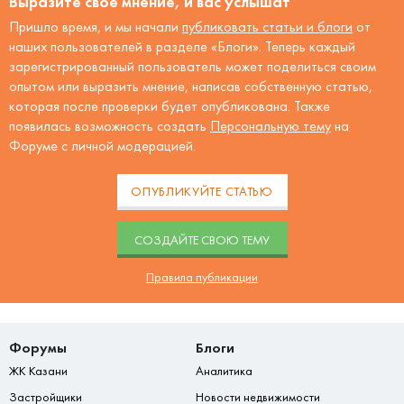
Выразите своё мнение, и вас услышат
Пришло время, и мы начали
публиковать статьи и блоги
от
наших пользователей в разделе «Блоги». Теперь каждый
зарегистрированный пользователь может поделиться своим
опытом или выразить мнение, написав собственную статью,
которая после проверки будет опубликована. Также
появилась возможность создать
Персональную тему
на
Форуме с личной модерацией.
ОПУБЛИКУЙТЕ СТАТЬЮ
CОЗДАЙТЕ СВОЮ ТЕМУ
Правила публикации
Форумы
Блоги
ЖК Казани
Аналитика
Застройщики
Новости недвижимости