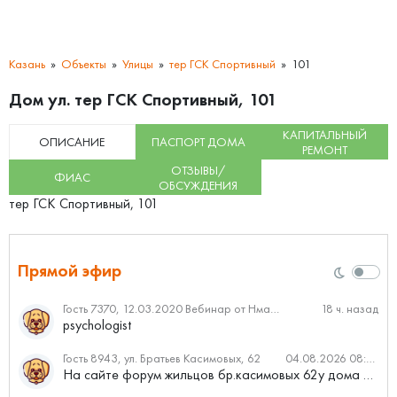
Казань
Объекты
Улицы
тер ГСК Спортивный
101
Дом ул. тер ГСК Спортивный, 101
КАПИТАЛЬНЫЙ
ОПИСАНИЕ
ПАСПОРТ ДОМА
РЕМОНТ
ОТЗЫВЫ/
ФИАС
ОБСУЖДЕНИЯ
тер ГСК Спортивный, 101
Прямой эфир
Гость 7370, 12.03.2020 Вебинар от Нмаркет.ПРО: «Актуальное об ипотеке: что нужно знать»
18 ч. назад
psychologist
Гость 8943, ул. Братьев Касимовых, 62
04.08.2026 08:34
На сайте форум жильцов бр.касимовых 62у дома растут красивые...