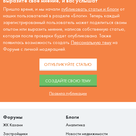
Выразите своё мнение, и вас услышат
Пришло время, и мы начали
публиковать статьи и блоги
от
наших пользователей в разделе «Блоги». Теперь каждый
зарегистрированный пользователь может поделиться своим
опытом или выразить мнение, написав собственную статью,
которая после проверки будет опубликована. Также
появилась возможность создать
Персональную тему
на
Форуме с личной модерацией.
ОПУБЛИКУЙТЕ СТАТЬЮ
CОЗДАЙТЕ СВОЮ ТЕМУ
Правила публикации
Форумы
Блоги
ЖК Казани
Аналитика
Застройщики
Новости недвижимости