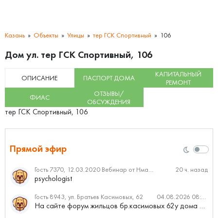
Казань
Объекты
Улицы
тер ГСК Спортивный
106
Дом ул. тер ГСК Спортивный, 106
КАПИТАЛЬНЫЙ
ОПИСАНИЕ
ПАСПОРТ ДОМА
РЕМОНТ
ОТЗЫВЫ/
ФИАС
ОБСУЖДЕНИЯ
тер ГСК Спортивный, 106
Прямой эфир
Гость 7370, 12.03.2020 Вебинар от Нмаркет.ПРО: «Актуальное об ипотеке: что нужно знать»
20 ч. назад
psychologist
Гость 8943, ул. Братьев Касимовых, 62
04.08.2026 08:34
На сайте форум жильцов бр.касимовых 62у дома растут красивые...