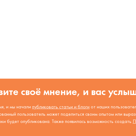
ите своё мнение, и вас услы
я, и мы начали
публиковать статьи и блоги
от наших пользовател
ованный пользователь может поделиться своим опытом или вырази
рки будет опубликована. Также появилась возможность создать
П
.