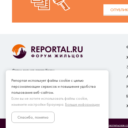
ОПУБЛИК
Форум жильцов города Казань
Сайт собственников жилья Reportal.ru принадлежит и
Репортал использует файлы cookie с целью
управляется SEO.GROUP (ООО "СЕО.ГРУП")
персонализации сервисов и повышения удобства
пользования веб-сайтом.
Если вы не хотите использовать файлы cookie,
измените настройки браузера.
Больше информации
Спасибо, понятно
2003 - 2026 reportal.ru. Все права защищены (c)
Пользовательское с