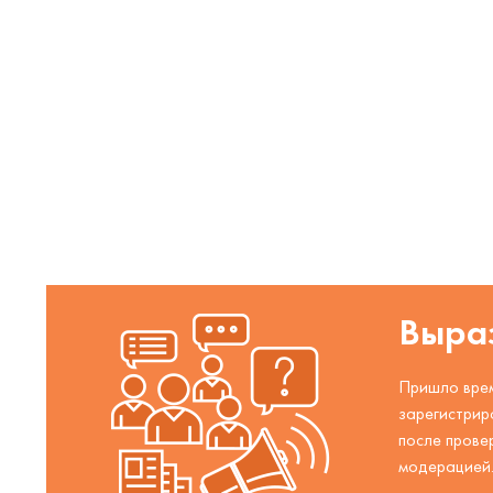
Выраз
Пришло врем
зарегистрир
после прове
модерацией