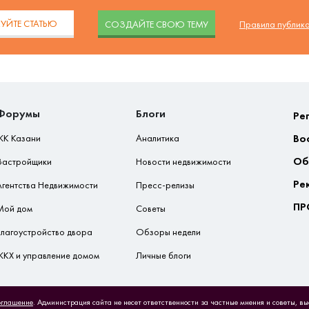
УЙТЕ СТАТЬЮ
CОЗДАЙТЕ СВОЮ ТЕМУ
Правила публик
Форумы
Блоги
Ре
Во
ЖК Казани
Аналитика
Об
Застройщики
Новости недвижимости
Ре
Агентства Недвижимости
Пресс-релизы
ПР
Мой дом
Советы
Благоустройство двора
Обзоры недели
ЖКХ и управление домом
Личные блоги
оглашение
. Администрация сайта не несет ответственности за частные мнения и советы, в