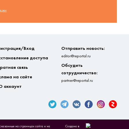
ации
гистрация/Вход
Отправить новость:
editor@reportal.ru
сстановление доступа
Обсудить
ратная связь
сотрудничество:
клама на сайте
partner@reportal.ru
О аккаунт
ысказанные на страницах сайта и на
Создано в