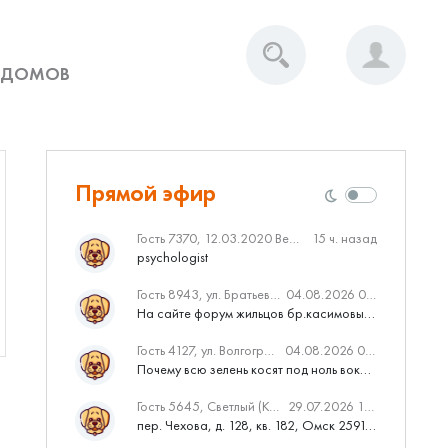
 ДОМОВ
Прямой эфир
Гость 7370, 12.03.2020 Вебинар от Нмаркет.ПРО: «Актуальное об ипотеке: что нужно знать»
15 ч. назад
psychologist
Гость 8943, ул. Братьев Касимовых, 62
04.08.2026 08:34
На сайте форум жильцов бр.касимовых 62у дома растут красивые...
Гость 4127, ул. Волгоградская, 41
04.08.2026 04:46
Почему всю зелень косят под ноль вокруг дома,в полисадниках....
Гость 5645, Светлый (Куюки)
29.07.2026 10:31
пер. Чехова, д. 128, кв. 182, Омск 259145