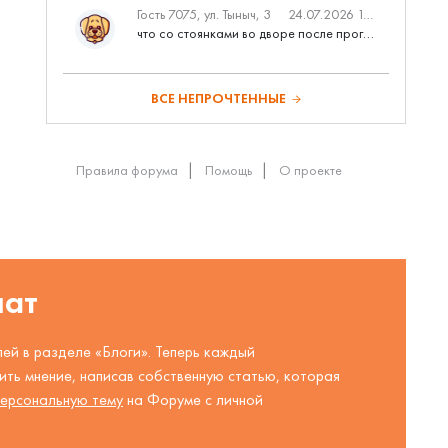
Гость 7075, ул. Тыныч, 3
24.07.2026 14:01
что со стоянками во дворе после программы наш двор
ВСЕ НЕПРОЧТЕННЫЕ
Правила форума
Помощь
О проекте
шат
ей в разделе «Блоги». Теперь каждый
ть мнение, написав собственную статью, которая
ерсональную тему
на Форуме с личной