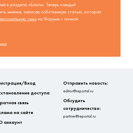
ей в разделе «Блоги». Теперь каждый
ть мнение, написав собственную статью, которая
ерсональную тему
на Форуме с личной
ации
гистрация/Вход
Отправить новость:
editor@reportal.ru
сстановление доступа
Обсудить
ратная связь
сотрудничество:
клама на сайте
partner@reportal.ru
О аккаунт