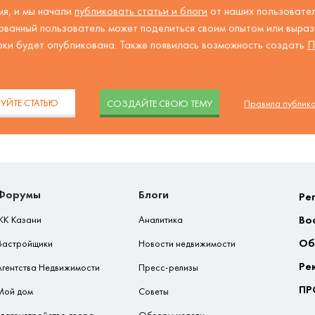
я, и мы начали
публиковать статьи и блоги
от наших пользовател
ованный пользователь может поделиться своим опытом или вырази
рки будет опубликована. Также появилась возможность создать
П
.
УЙТЕ СТАТЬЮ
CОЗДАЙТЕ СВОЮ ТЕМУ
Правила публик
Форумы
Блоги
Ре
Во
ЖК Казани
Аналитика
Об
Застройщики
Новости недвижимости
Ре
Агентства Недвижимости
Пресс-релизы
ПР
Мой дом
Советы