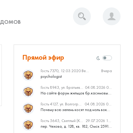
 ДОМОВ
Прямой эфир
Гость 7370, 12.03.2020 Вебинар от Нмаркет.ПРО: «Актуальное об ипотеке: что нужно знать»
Вчера
psychologist
Гость 8943, ул. Братьев Касимовых, 62
04.08.2026 08:34
На сайте форум жильцов бр.касимовых 62у дома растут красивые...
Гость 4127, ул. Волгоградская, 41
04.08.2026 04:46
Почему всю зелень косят под ноль вокруг дома,в полисадниках....
Гость 5645, Светлый (Куюки)
29.07.2026 10:31
пер. Чехова, д. 128, кв. 182, Омск 259145