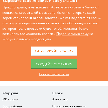
Выразите своё мнение, и вас услышат
Пришло время, и мы начали
публиковать статьи и блоги
от
наших пользователей в разделе «Блоги». Теперь каждый
зарегистрированный пользователь может поделиться своим
опытом или выразить мнение, написав собственную статью,
которая после проверки будет опубликована. Также
появилась возможность создать
Персональную тему
на
Форуме с личной модерацией.
ОПУБЛИКУЙТЕ СТАТЬЮ
CОЗДАЙТЕ СВОЮ ТЕМУ
Правила публикации
Форумы
Блоги
ЖК Казани
Аналитика
Застройщики
Новости недвижимости