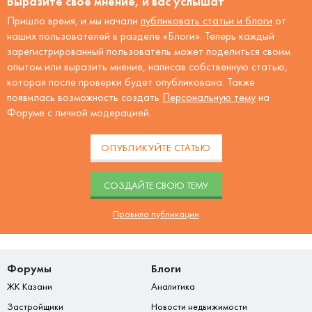
Выразите своё мнение, и вас услышат
Пришло время, и мы начали
публиковать статьи и блоги
от
наших пользователей в разделе «Блоги». Теперь каждый
зарегистрированный пользователь может поделиться своим
опытом или выразить мнение, написав собственную статью,
которая после проверки будет опубликована. Также
появилась возможность создать
Персональную тему
на
Форуме с личной модерацией.
ОПУБЛИКУЙТЕ СТАТЬЮ
CОЗДАЙТЕ СВОЮ ТЕМУ
Правила публикации
Форумы
Блоги
ЖК Казани
Аналитика
Застройщики
Новости недвижимости