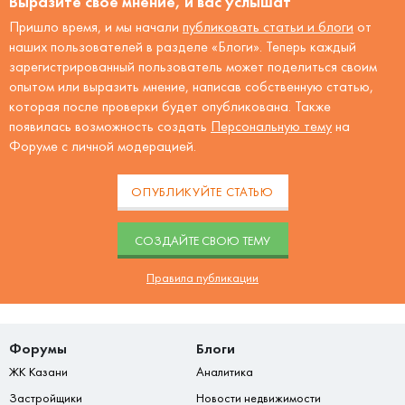
Выразите своё мнение, и вас услышат
Пришло время, и мы начали
публиковать статьи и блоги
от
наших пользователей в разделе «Блоги». Теперь каждый
зарегистрированный пользователь может поделиться своим
опытом или выразить мнение, написав собственную статью,
которая после проверки будет опубликована. Также
появилась возможность создать
Персональную тему
на
Форуме с личной модерацией.
ОПУБЛИКУЙТЕ СТАТЬЮ
CОЗДАЙТЕ СВОЮ ТЕМУ
Правила публикации
Форумы
Блоги
ЖК Казани
Аналитика
Застройщики
Новости недвижимости