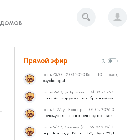
 ДОМОВ
Прямой эфир
Гость 7370, 12.03.2020 Вебинар от Нмаркет.ПРО: «Актуальное об ипотеке: что нужно знать»
10 ч. назад
psychologist
Гость 8943, ул. Братьев Касимовых, 62
04.08.2026 08:34
На сайте форум жильцов бр.касимовых 62у дома растут красивые...
Гость 4127, ул. Волгоградская, 41
04.08.2026 04:46
Почему всю зелень косят под ноль вокруг дома,в полисадниках....
Гость 5645, Светлый (Куюки)
29.07.2026 10:31
пер. Чехова, д. 128, кв. 182, Омск 259145