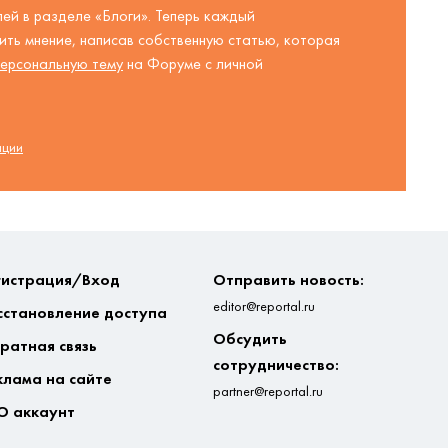
ей в разделе «Блоги». Теперь каждый
ть мнение, написав собственную статью, которая
ерсональную тему
на Форуме с личной
ации
гистрация/Вход
Отправить новость:
editor@reportal.ru
сстановление доступа
Обсудить
ратная связь
сотрудничество:
клама на сайте
partner@reportal.ru
О аккаунт