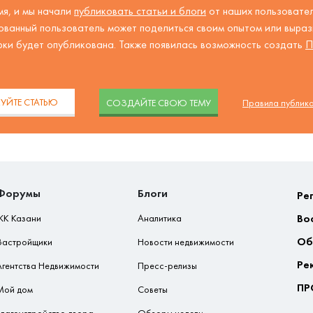
я, и мы начали
публиковать статьи и блоги
от наших пользовател
ованный пользователь может поделиться своим опытом или вырази
рки будет опубликована. Также появилась возможность создать
П
.
УЙТЕ СТАТЬЮ
CОЗДАЙТЕ СВОЮ ТЕМУ
Правила публик
Форумы
Блоги
Ре
Во
ЖК Казани
Аналитика
Об
Застройщики
Новости недвижимости
Ре
Агентства Недвижимости
Пресс-релизы
ПР
Мой дом
Советы