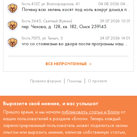
Гость 4127, ул. Волгоградская, 41
04.08.2026 04:46
Почему всю зелень косят под ноль вокруг дома,в полисадниках....
Гость 5645, Светлый (Куюки)
29.07.2026 10:31
пер. Чехова, д. 128, кв. 182, Омск 259145
Гость 7075, ул. Тыныч, 3
24.07.2026 14:01
что со стоянками во дворе после программы наш двор
ВСЕ НЕПРОЧТЕННЫЕ
Правила форума
Помощь
О проекте
Выразите своё мнение, и вас услышат
Пришло время, и мы начали
публиковать статьи и блоги
от
наших пользователей в разделе «Блоги». Теперь каждый
зарегистрированный пользователь может поделиться своим
опытом или выразить мнение, написав собственную статью,