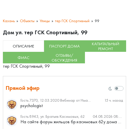
Казань
Объекты
Улицы
тер ГСК Спортивный
99
Дом ул. тер ГСК Спортивный, 99
КАПИТАЛЬНЫЙ
ОПИСАНИЕ
ПАСПОРТ ДОМА
РЕМОНТ
ОТЗЫВЫ/
ФИАС
ОБСУЖДЕНИЯ
тер ГСК Спортивный, 99
Прямой эфир
Гость 7370, 12.03.2020 Вебинар от Нмаркет.ПРО: «Актуальное об ипотеке: что нужно знать»
15 ч. назад
psychologist
Гость 8943, ул. Братьев Касимовых, 62
04.08.2026 08:34
На сайте форум жильцов бр.касимовых 62у дома растут красивые...