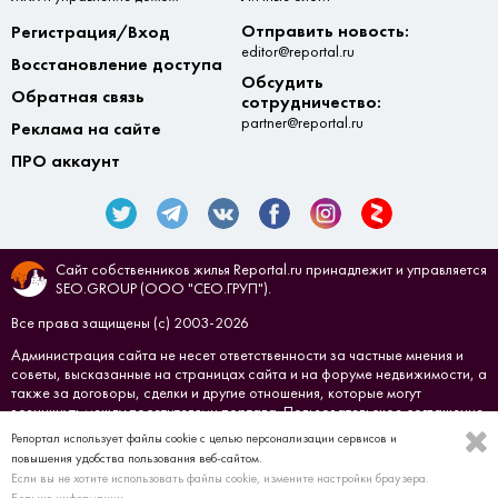
Отправить новость:
Регистрация/Вход
editor@reportal.ru
Восстановление доступа
Обсудить
Обратная связь
сотрудничество:
partner@reportal.ru
Реклама на сайте
ПРО аккаунт
Сайт собственников жилья Reportal.ru принадлежит и управляется
SEO.GROUP (ООО "СЕО.ГРУП").
Все права защищены (с) 2003-2026
Администрация сайта не несет ответственности за частные мнения и
советы, высказанные на страницах сайта и на форуме недвижимости, а
также за договоры, сделки и другие отношения, которые могут
возникнуть между посетителями портала.
Пользовательское соглашение
Репортал использует файлы cookie с целью персонализации сервисов и
Создано в
СЕО.ГРУП
повышения удобства пользования веб-сайтом.
Если вы не хотите использовать файлы cookie, измените настройки браузера.