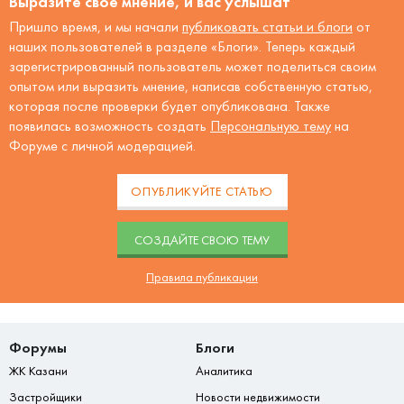
Выразите своё мнение, и вас услышат
Пришло время, и мы начали
публиковать статьи и блоги
от
наших пользователей в разделе «Блоги». Теперь каждый
зарегистрированный пользователь может поделиться своим
опытом или выразить мнение, написав собственную статью,
которая после проверки будет опубликована. Также
появилась возможность создать
Персональную тему
на
Форуме с личной модерацией.
ОПУБЛИКУЙТЕ СТАТЬЮ
CОЗДАЙТЕ СВОЮ ТЕМУ
Правила публикации
Форумы
Блоги
ЖК Казани
Аналитика
Застройщики
Новости недвижимости