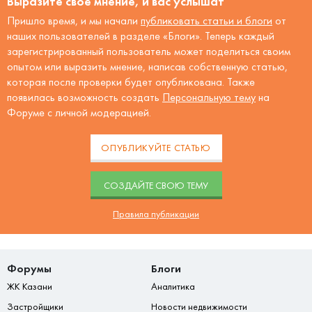
Выразите своё мнение, и вас услышат
Пришло время, и мы начали
публиковать статьи и блоги
от
наших пользователей в разделе «Блоги». Теперь каждый
зарегистрированный пользователь может поделиться своим
опытом или выразить мнение, написав собственную статью,
которая после проверки будет опубликована. Также
появилась возможность создать
Персональную тему
на
Форуме с личной модерацией.
ОПУБЛИКУЙТЕ СТАТЬЮ
CОЗДАЙТЕ СВОЮ ТЕМУ
Правила публикации
Форумы
Блоги
ЖК Казани
Аналитика
Застройщики
Новости недвижимости