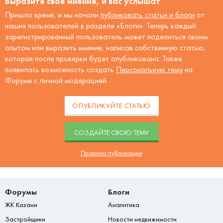
Выразите своё мнение, и вас услышат
Пришло время, и мы начали
публиковать статьи и блоги
от
наших пользователей в разделе «Блоги». Теперь каждый
зарегистрированный пользователь может поделиться своим
опытом или выразить мнение, написав собственную статью,
которая после проверки будет опубликована. Также
появилась возможность создать
Персональную тему
на
Форуме с личной модерацией.
ОПУБЛИКУЙТЕ СТАТЬЮ
CОЗДАЙТЕ СВОЮ ТЕМУ
Правила публикации
Форумы
Блоги
ЖК Казани
Аналитика
Застройщики
Новости недвижимости