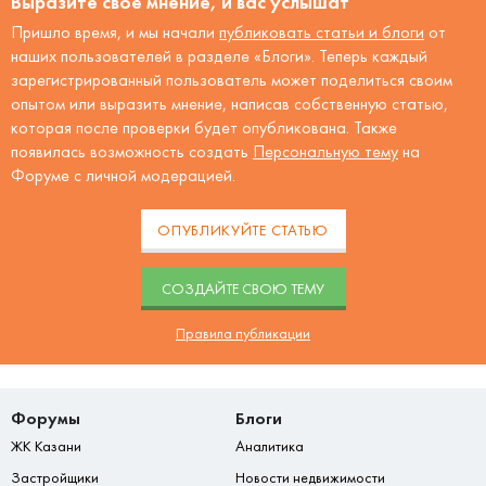
Выразите своё мнение, и вас услышат
Пришло время, и мы начали
публиковать статьи и блоги
от
наших пользователей в разделе «Блоги». Теперь каждый
зарегистрированный пользователь может поделиться своим
опытом или выразить мнение, написав собственную статью,
которая после проверки будет опубликована. Также
появилась возможность создать
Персональную тему
на
Форуме с личной модерацией.
ОПУБЛИКУЙТЕ СТАТЬЮ
CОЗДАЙТЕ СВОЮ ТЕМУ
Правила публикации
Форумы
Блоги
ЖК Казани
Аналитика
Застройщики
Новости недвижимости