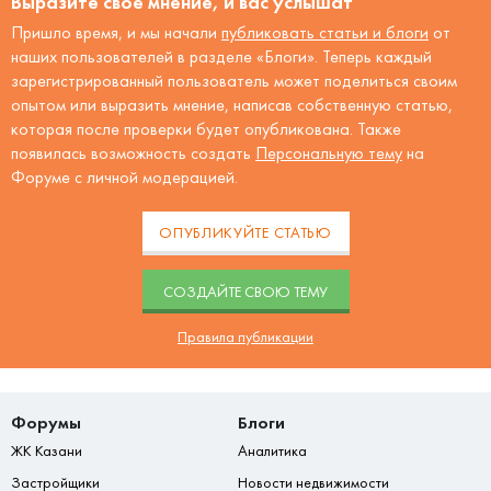
Выразите своё мнение, и вас услышат
Пришло время, и мы начали
публиковать статьи и блоги
от
наших пользователей в разделе «Блоги». Теперь каждый
зарегистрированный пользователь может поделиться своим
опытом или выразить мнение, написав собственную статью,
которая после проверки будет опубликована. Также
появилась возможность создать
Персональную тему
на
Форуме с личной модерацией.
ОПУБЛИКУЙТЕ СТАТЬЮ
CОЗДАЙТЕ СВОЮ ТЕМУ
Правила публикации
Форумы
Блоги
ЖК Казани
Аналитика
Застройщики
Новости недвижимости