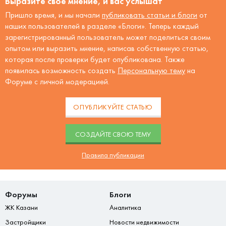
Выразите своё мнение, и вас услышат
Пришло время, и мы начали
публиковать статьи и блоги
от
наших пользователей в разделе «Блоги». Теперь каждый
зарегистрированный пользователь может поделиться своим
опытом или выразить мнение, написав собственную статью,
которая после проверки будет опубликована. Также
появилась возможность создать
Персональную тему
на
Форуме с личной модерацией.
ОПУБЛИКУЙТЕ СТАТЬЮ
CОЗДАЙТЕ СВОЮ ТЕМУ
Правила публикации
Форумы
Блоги
ЖК Казани
Аналитика
Застройщики
Новости недвижимости