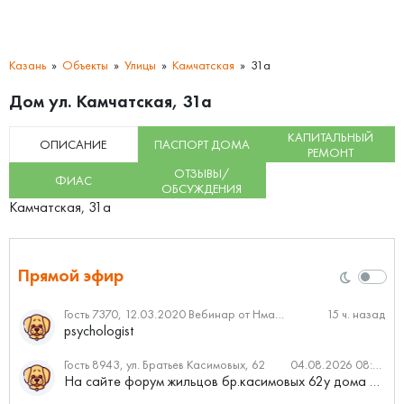
Казань
Объекты
Улицы
Камчатская
31а
Дом ул. Камчатская, 31а
КАПИТАЛЬНЫЙ
ОПИСАНИЕ
ПАСПОРТ ДОМА
РЕМОНТ
ОТЗЫВЫ/
ФИАС
ОБСУЖДЕНИЯ
Камчатская, 31а
Прямой эфир
Гость 7370, 12.03.2020 Вебинар от Нмаркет.ПРО: «Актуальное об ипотеке: что нужно знать»
15 ч. назад
psychologist
Гость 8943, ул. Братьев Касимовых, 62
04.08.2026 08:34
На сайте форум жильцов бр.касимовых 62у дома растут красивые...