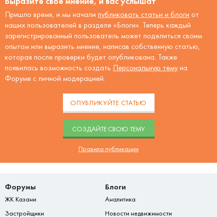
Выразите своё мнение, и вас услышат
Пришло время, и мы начали
публиковать статьи и блоги
от
наших пользователей в разделе «Блоги». Теперь каждый
зарегистрированный пользователь может поделиться своим
опытом или выразить мнение, написав собственную статью,
которая после проверки будет опубликована. Также
появилась возможность создать
Персональную тему
на
Форуме с личной модерацией.
ОПУБЛИКУЙТЕ СТАТЬЮ
CОЗДАЙТЕ СВОЮ ТЕМУ
Правила публикации
Форумы
Блоги
ЖК Казани
Аналитика
Застройщики
Новости недвижимости