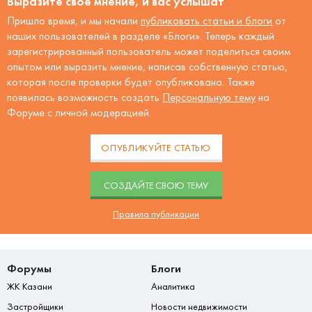
Выразите своё мнение, и вас услышат
Пришло время, и мы начали
публиковать статьи и блоги
от
наших пользователей в разделе «Блоги». Теперь каждый
зарегистрированный пользователь может поделиться своим
опытом или выразить мнение, написав собственную статью,
которая после проверки будет опубликована. Также
появилась возможность создать
Персональную тему
на
Форуме с личной модерацией.
ОПУБЛИКУЙТЕ СТАТЬЮ
CОЗДАЙТЕ СВОЮ ТЕМУ
Правила публикации
Форумы
Блоги
ЖК Казани
Аналитика
Застройщики
Новости недвижимости