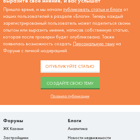
Выразите своё мнение, и вас услышат
Пришло время, и мы начали
публиковать статьи и блоги
от
наших пользователей в разделе «Блоги». Теперь каждый
зарегистрированный пользователь может поделиться своим
опытом или выразить мнение, написав собственную статью,
которая после проверки будет опубликована. Также
появилась возможность создать
Персональную тему
на
Форуме с личной модерацией.
ОПУБЛИКУЙТЕ СТАТЬЮ
CОЗДАЙТЕ СВОЮ ТЕМУ
Правила публикации
Форумы
Блоги
ЖК Казани
Аналитика
Застройщики
Новости недвижимости