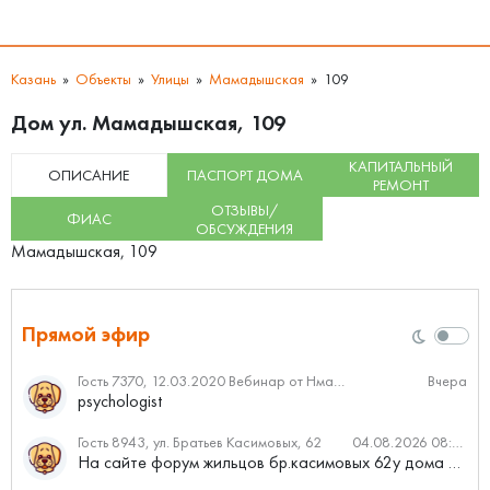
Казань
Объекты
Улицы
Мамадышская
109
Дом ул. Мамадышская, 109
КАПИТАЛЬНЫЙ
ОПИСАНИЕ
ПАСПОРТ ДОМА
РЕМОНТ
ОТЗЫВЫ/
ФИАС
ОБСУЖДЕНИЯ
Мамадышская, 109
Прямой эфир
Гость 7370, 12.03.2020 Вебинар от Нмаркет.ПРО: «Актуальное об ипотеке: что нужно знать»
Вчера
psychologist
Гость 8943, ул. Братьев Касимовых, 62
04.08.2026 08:34
На сайте форум жильцов бр.касимовых 62у дома растут красивые...