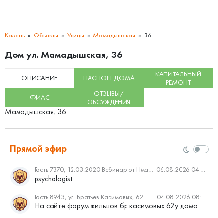
Казань
Объекты
Улицы
Мамадышская
36
Дом ул. Мамадышская, 36
КАПИТАЛЬНЫЙ
ОПИСАНИЕ
ПАСПОРТ ДОМА
РЕМОНТ
ОТЗЫВЫ/
ФИАС
ОБСУЖДЕНИЯ
Мамадышская, 36
Прямой эфир
Гость 7370, 12.03.2020 Вебинар от Нмаркет.ПРО: «Актуальное об ипотеке: что нужно знать»
06.08.2026 04:00
psychologist
Гость 8943, ул. Братьев Касимовых, 62
04.08.2026 08:34
На сайте форум жильцов бр.касимовых 62у дома растут красивые...