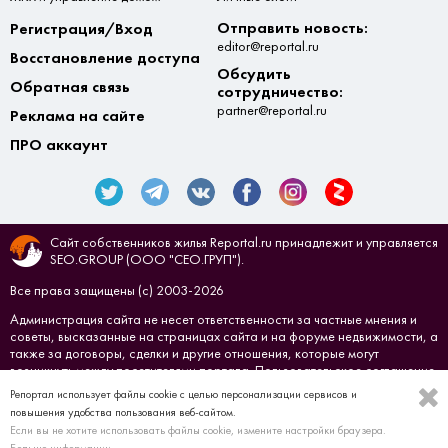
Отправить новость:
Регистрация/Вход
editor@reportal.ru
Восстановление доступа
Обсудить
Обратная связь
сотрудничество:
partner@reportal.ru
Реклама на сайте
ПРО аккаунт
Сайт собственников жилья Reportal.ru принадлежит и управляется
SEO.GROUP (ООО "СЕО.ГРУП").
Все права защищены (с) 2003-2026
Администрация сайта не несет ответственности за частные мнения и
советы, высказанные на страницах сайта и на форуме недвижимости, а
также за договоры, сделки и другие отношения, которые могут
возникнуть между посетителями портала.
Пользовательское соглашение
Репортал использует файлы cookie с целью персонализации сервисов и
Создано в
СЕО.ГРУП
повышения удобства пользования веб-сайтом.
Если вы не хотите использовать файлы cookie, измените настройки браузера.