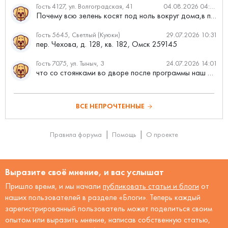
Гость 4127, ул. Волгоградская, 41
04.08.2026 04:46
Почему всю зелень косят под ноль вокруг дома,в полисадниках....
Гость 5645, Светлый (Куюки)
29.07.2026 10:31
пер. Чехова, д. 128, кв. 182, Омск 259145
Гость 7075, ул. Тыныч, 3
24.07.2026 14:01
что со стоянками во дворе после программы наш двор
ВСЕ НЕПРОЧТЕННЫЕ
Правила форума
Помощь
О проекте
Выразите своё мнение, и вас услышат
Пришло время, и мы начали
публиковать статьи и блоги
от
наших пользователей в разделе «Блоги». Теперь каждый
зарегистрированный пользователь может поделиться своим
опытом или выразить мнение, написав собственную статью,