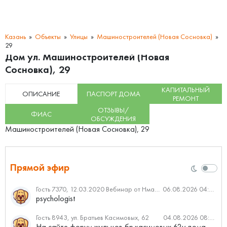
Казань
Объекты
Улицы
Машиностроителей (Новая Сосновка)
29
Дом ул. Машиностроителей (Новая
Сосновка), 29
КАПИТАЛЬНЫЙ
ОПИСАНИЕ
ПАСПОРТ ДОМА
РЕМОНТ
ОТЗЫВЫ/
ФИАС
ОБСУЖДЕНИЯ
Машиностроителей (Новая Сосновка), 29
Прямой эфир
Гость 7370, 12.03.2020 Вебинар от Нмаркет.ПРО: «Актуальное об ипотеке: что нужно знать»
06.08.2026 04:00
psychologist
Гость 8943, ул. Братьев Касимовых, 62
04.08.2026 08:34
На сайте форум жильцов бр.касимовых 62у дома растут красивые...