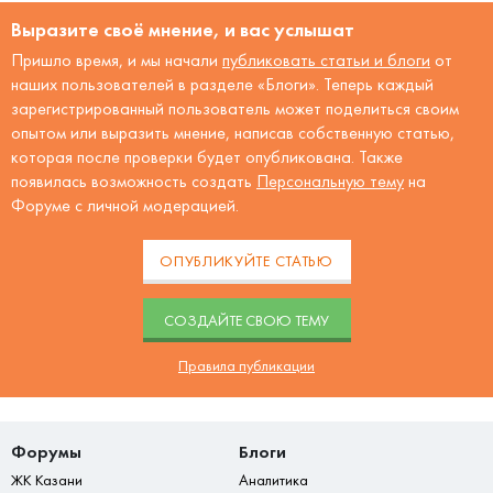
Выразите своё мнение, и вас услышат
Пришло время, и мы начали
публиковать статьи и блоги
от
наших пользователей в разделе «Блоги». Теперь каждый
зарегистрированный пользователь может поделиться своим
опытом или выразить мнение, написав собственную статью,
которая после проверки будет опубликована. Также
появилась возможность создать
Персональную тему
на
Форуме с личной модерацией.
ОПУБЛИКУЙТЕ СТАТЬЮ
CОЗДАЙТЕ СВОЮ ТЕМУ
Правила публикации
Форумы
Блоги
ЖК Казани
Аналитика