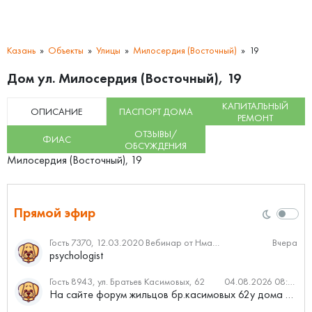
Казань
Объекты
Улицы
Милосердия (Восточный)
19
Дом ул. Милосердия (Восточный), 19
КАПИТАЛЬНЫЙ
ОПИСАНИЕ
ПАСПОРТ ДОМА
РЕМОНТ
ОТЗЫВЫ/
ФИАС
ОБСУЖДЕНИЯ
Милосердия (Восточный), 19
Прямой эфир
Гость 7370, 12.03.2020 Вебинар от Нмаркет.ПРО: «Актуальное об ипотеке: что нужно знать»
Вчера
psychologist
Гость 8943, ул. Братьев Касимовых, 62
04.08.2026 08:34
На сайте форум жильцов бр.касимовых 62у дома растут красивые...