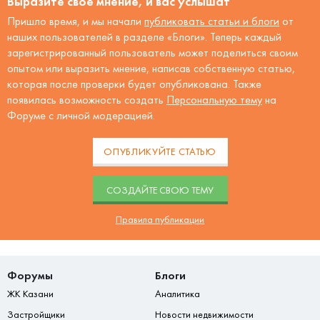
Выразите своё мнение, и вас услышат
Пришло время, и мы начали
публиковать статьи и блоги
от
наших пользователей в разделе «Блоги». Теперь каждый
зарегистрированный пользователь может поделиться своим
опытом или выразить мнение, написав собственную статью,
которая после проверки будет опубликована. Также
появилась возможность создать
Персональную тему
на
Форуме с личной модерацией.
ОПУБЛИКУЙТЕ СТАТЬЮ
CОЗДАЙТЕ СВОЮ ТЕМУ
Правила публикации
Форумы
Блоги
ЖК Казани
Аналитика
Застройщики
Новости недвижимости