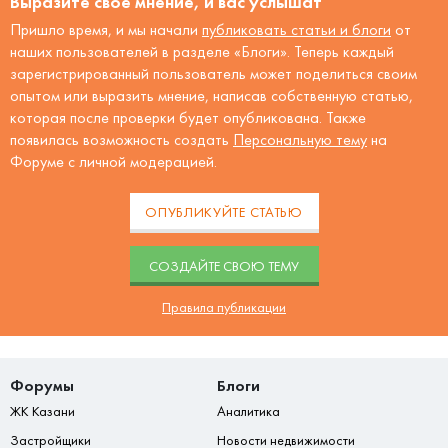
Выразите своё мнение, и вас услышат
Пришло время, и мы начали
публиковать статьи и блоги
от
наших пользователей в разделе «Блоги». Теперь каждый
зарегистрированный пользователь может поделиться своим
опытом или выразить мнение, написав собственную статью,
которая после проверки будет опубликована. Также
появилась возможность создать
Персональную тему
на
Форуме с личной модерацией.
ОПУБЛИКУЙТЕ СТАТЬЮ
CОЗДАЙТЕ СВОЮ ТЕМУ
Правила публикации
Форумы
Блоги
ЖК Казани
Аналитика
Застройщики
Новости недвижимости